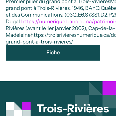
Premier pilier du grand pont à Trois-Rivières
Ma
grand pont à Trois-Rivières, 1946, BAnQ Québe
et des Communications, (03Q,E6,S7,SS1,D2,P2
Dugal.
https://numerique.banq.qc.ca/patrimo
Rivières (avant le 1er janvier 2002), Cap-de-la-
Madeleine
https://troisrivieresnumerique.ca/
grand-pont-a-trois-rivieres/
Fiche