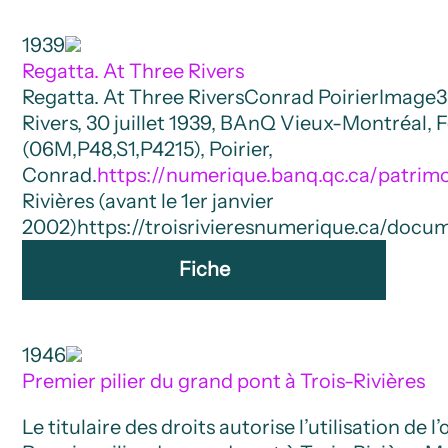
1939
Regatta. At Three Rivers
Regatta. At Three Rivers
Conrad Poirier
Image
3
Rivers, 30 juillet 1939, BAnQ Vieux-Montréal, 
(06M,P48,S1,P4215), Poirier,
Conrad.
https://numerique.banq.qc.ca/patrimo
Rivières (avant le 1er janvier
2002)
https://troisrivieresnumerique.ca/docum
Fiche
1946
Premier pilier du grand pont à Trois-Rivières
Le titulaire des droits autorise l’utilisation de 