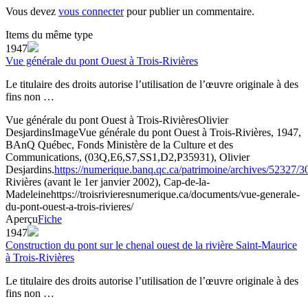
Vous devez
vous connecter
pour publier un commentaire.
Items du même type
1947
Vue générale du pont Ouest à Trois-Rivières
Le titulaire des droits autorise l’utilisation de l’œuvre originale à des
fins non …
Vue générale du pont Ouest à Trois-Rivières
Olivier
Desjardins
Image
Vue générale du pont Ouest à Trois-Rivières, 1947,
BAnQ Québec, Fonds Ministère de la Culture et des
Communications, (03Q,E6,S7,SS1,D2,P35931), Olivier
Desjardins.
https://numerique.banq.qc.ca/patrimoine/archives/52327/
Rivières (avant le 1er janvier 2002), Cap-de-la-
Madeleine
https://troisrivieresnumerique.ca/documents/vue-generale-
du-pont-ouest-a-trois-rivieres/
Aperçu
Fiche
1947
Construction du pont sur le chenal ouest de la rivière Saint-Maurice
à Trois-Rivières
Le titulaire des droits autorise l’utilisation de l’œuvre originale à des
fins non …