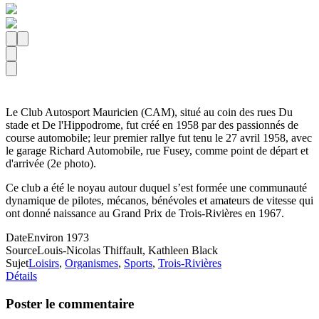
Le Club Autosport Mauricien (CAM), situé au coin des rues Du
stade et De l'Hippodrome, fut créé en 1958 par des passionnés de
course automobile; leur premier rallye fut tenu le 27 avril 1958, avec
le garage Richard Automobile, rue Fusey, comme point de départ et
d'arrivée (2e photo).
Ce club a été le noyau autour duquel s’est formée une communauté
dynamique de pilotes, mécanos, bénévoles et amateurs de vitesse qui
ont donné naissance au Grand Prix de Trois-Rivières en 1967.
Date
Environ 1973
Source
Louis-Nicolas Thiffault, Kathleen Black
Sujet
Loisirs
,
Organismes
,
Sports
,
Trois-Rivières
Détails
Poster le commentaire