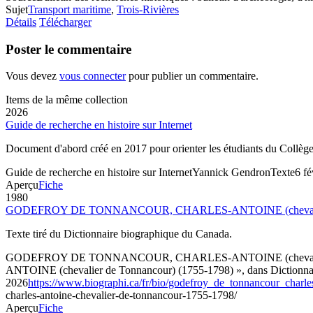
Sujet
Transport maritime
,
Trois-Rivières
Détails
Télécharger
Poster le commentaire
Vous devez
vous connecter
pour publier un commentaire.
Items de la même collection
2026
Guide de recherche en histoire sur Internet
Document d'abord créé en 2017 pour orienter les étudiants du Collèg
Guide de recherche en histoire sur Internet
Yannick Gendron
Texte
6 fé
Aperçu
Fiche
1980
GODEFROY DE TONNANCOUR, CHARLES-ANTOINE (chevalier d
Texte tiré du Dictionnaire biographique du Canada.
GODEFROY DE TONNANCOUR, CHARLES-ANTOINE (chevalier d
ANTOINE (chevalier de Tonnancour) (1755-1798) », dans Dictionnaire 
2026
https://www.biographi.ca/fr/bio/godefroy_de_tonnancour_char
charles-antoine-chevalier-de-tonnancour-1755-1798/
Aperçu
Fiche