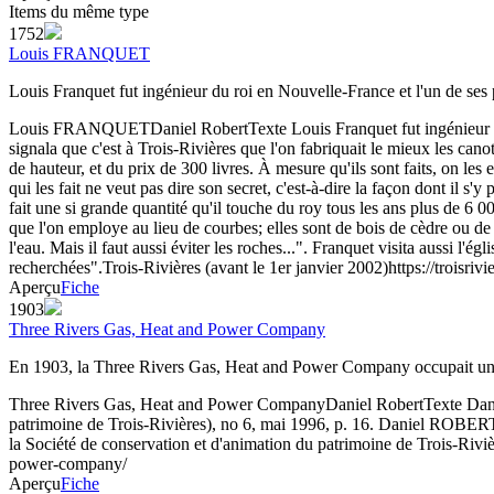
Items du même type
1752
Louis FRANQUET
Louis Franquet fut ingénieur du roi en Nouvelle-France et l'un de se
Louis FRANQUET
Daniel Robert
Texte
Louis Franquet fut ingénieur du
signala que c'est à Trois-Rivières que l'on fabriquait le mieux les canot
de hauteur, et du prix de 300 livres. À mesure qu'ils sont faits, on les
qui les fait ne veut pas dire son secret, c'est-à-dire la façon dont il s
fait une si grande quantité qu'il touche du roy tous les ans plus de 6 0
que l'on employe au lieu de courbes; elles sont de bois de cèdre ou de
l'eau. Mais il faut aussi éviter les roches...". Franquet visita aussi l'é
recherchées".
Trois-Rivières (avant le 1er janvier 2002)
https://troisri
Aperçu
Fiche
1903
Three Rivers Gas, Heat and Power Company
En 1903, la Three Rivers Gas, Heat and Power Company occupait un 
Three Rivers Gas, Heat and Power Company
Daniel Robert
Texte
Dani
patrimoine de Trois-Rivières), no 6, mai 1996, p. 16. Daniel ROBERT, 
la Société de conservation et d'animation du patrimoine de Trois-Riviè
power-company/
Aperçu
Fiche