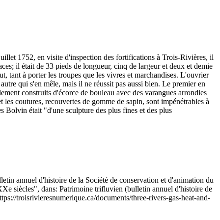
let 1752, en visite d'inspection des fortifications à Trois-Rivières, il
laces; il était de 33 pieds de longueur, cinq de largeur et deux et demie
t, tant à porter les troupes que les vivres et marchandises. L'ouvrier
 autre qui s'en mêle, mais il ne réussit pas aussi bien. Le premier en
totalement construits d'écorce de bouleau avec des varangues arrondies
 et les coutures, recouvertes de gomme de sapin, sont impénétrables à
les Bolvin était "d'une sculpture des plus fines et des plus
tin annuel d'histoire de la Société de conservation et d'animation du
 siècles", dans: Patrimoine trifluvien (bulletin annuel d'histoire de
ttps://troisrivieresnumerique.ca/documents/three-rivers-gas-heat-and-