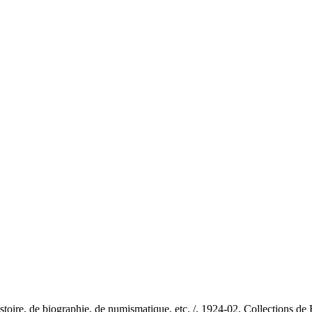
'histoire, de biographie, de numismatique, etc. /, 1924-02, Collections d