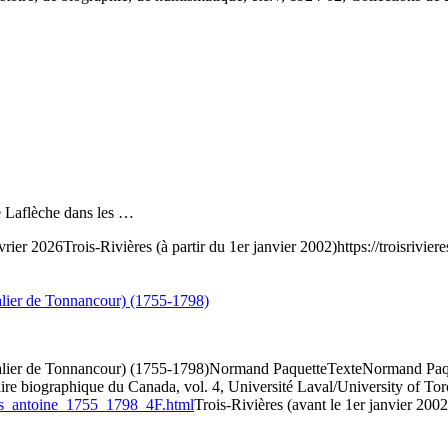
e Laflèche dans les …
vrier 2026
Trois-Rivières (à partir du 1er janvier 2002)
https://troisrivi
e Tonnancour) (1755-1798)
e Tonnancour) (1755-1798)
Normand Paquette
Texte
Normand P
biographique du Canada, vol. 4, Université Laval/University of Toron
les_antoine_1755_1798_4F.html
Trois-Rivières (avant le 1er janvier 2002