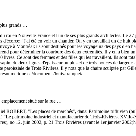
s plus grands …
 roi en Nouvelle-France et l'un de ses plus grands architectes. Le 27 juil
s d'écorce: "J'ai été en voir un chantier. On y en travaillait un de huit p
 envoye à Montréal; ils sont destinés pour les voyageurs des pays d'en hau
'y prend pour déterminer la courbure des deux extrémités. Il y en a bien un
00 livres. Ce sont des femmes et des filles qui les travaillent. Ils sont 
 sapin, de deux lignes d'épaisseur au plus et de trois pouces de largeur;
glise paroissiale de Trois-Rivières. Il y nota que la chaire sculptée par Gil
vieresnumerique.ca/documents/louis-franquet/
emplacement situé sur la rue …
el ROBERT, "Les places de marchés", dans: Patrimoine trifluvien (bulle
"Le patrimoine industriel et manufacturier de Trois-Rivières, XVIIe-XXe
res), no 12, juin 2002, p. 21.
Trois-Rivières (avant le 1er janvier 2002)
h