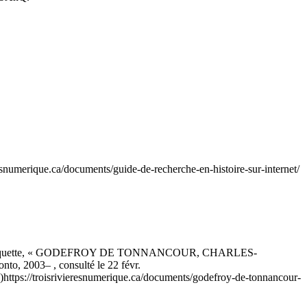
eresnumerique.ca/documents/guide-de-recherche-en-histoire-sur-internet/
aquette, « GODEFROY DE TONNANCOUR, CHARLES-
to, 2003– , consulté le 22 févr.
)
https://troisrivieresnumerique.ca/documents/godefroy-de-tonnancour-