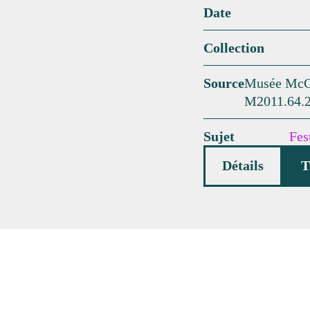
Date
Collection
Source
Musée McCo
M2011.64.2
Sujet
Fes
Détails
T