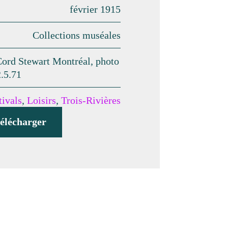
février 1915
Collections muséales
rd Stewart Montréal, photo
.5.71
tivals
,
Loisirs
,
Trois-Rivières
élécharger