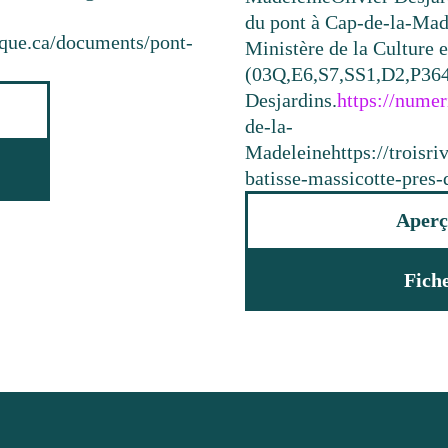
du pont à Cap-de-la-Ma
rique.ca/documents/pont-
Ministère de la Culture
(03Q,E6,S7,SS1,D2,P364
Desjardins.
https://nume
de-la-
Madeleine
https://troisr
batisse-massicotte-pres
Aperç
Fich