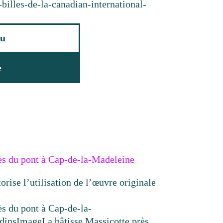
illes-de-la-canadian-international-
u
e
ès du pont à Cap-de-la-Madeleine
torise l’utilisation de l’œuvre originale
ès du pont à Cap-de-la-
dins
Image
La bâtisse Massicotte près