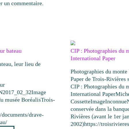
er un commentaire.
eur bateau
CIP : Photographies du m
International Paper
ateau, leur lieu de
Photographies du monte b
Paper de Trois-Rivières 
eur
CIP : Photographies du m
 N2017_02_32
Image
International Paper
Mich
du musée Boréalis
Trois-
Cossette
Image
Inconnue
conservée dans la banqu
ca/documents/drave-
Rivières (avant le 1er ja
au/
2002)
https://troisrivie