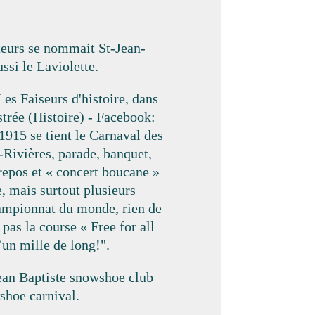
teurs se nommait St-Jean-
ussi le Laviolette.
es Faiseurs d'histoire, dans
strée (Histoire) - Facebook:
 1915 se tient le Carnaval des
-Rivières, parade, banquet,
 repos et « concert boucane »
 mais surtout plusieurs
ampionnat du monde, rien de
pas la course « Free for all
’un mille de long!".
Jean Baptiste snowshoe club
hoe carnival.