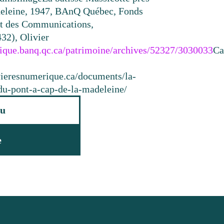
deleine, 1947, BAnQ Québec, Fonds
 et des Communications,
32), Olivier
rique.banq.qc.ca/patrimoine/archives/52327/3030033
Ca
ivieresnumerique.ca/documents/la-
-du-pont-a-cap-de-la-madeleine/
u
e