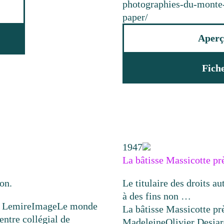
photographies-du-monte-b
paper/
Aperç
Fich
1947
La bâtisse Massicotte pr
ion.
Le titulaire des droits au
à des fins non …
 Lemire
Image
Le monde
La bâtisse Massicotte pr
ntre collégial de
Madeleine
Olivier Desjar