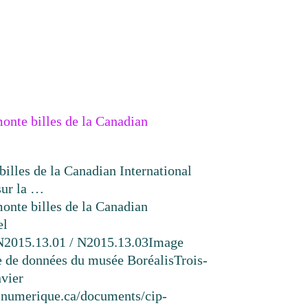
onte billes de la Canadian
illes de la Canadian International
sur la …
onte billes de la Canadian
el
N2015.13.01 / N2015.13.03
Image
e de données du musée Boréalis
Trois-
nvier
resnumerique.ca/documents/cip-