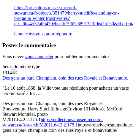
https://collections.musee-mccord-
stewart.ca/fr/objects/351479/harry-sutcliffe-standing-on-
bridge-in-winter-troisrivieres?
ctx=6ba4532a06479ebcedc7962e8891323fdea2b150&idx=0nta
Connectez-vous pour répondre
Poster le commentaire
Vous devez
vous connecter
pour publier un commentaire.
Items du même type
1914
Des gens au parc Champlain, coin des rues Royale et Bonaventure.
"Le 10 août 1868, la Ville vote une résolution pour acheter un vaste
terrain boisé à Ira …
Des gens au parc Champlain, coin des rues Royale et
Bonaventure.
Harry Sutcliffe
Image
Environ 1914
Musée McCord
Stewart Montréal, photo
M2011.64.2.2.175.1
https://collections.musee-mccord-
stewart.ca/fr/search/M2011.64.2.2.175.1
https://troisrivieresnumeriqu
gens-au-parc-champlain-coin-des-rues-royale-et-bonaventure/