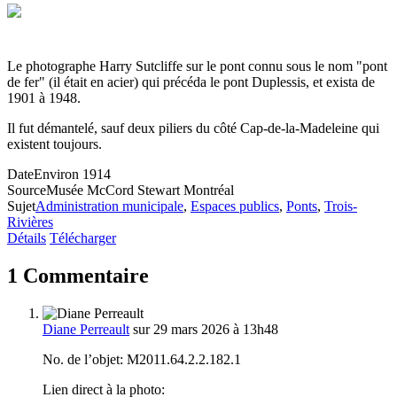
Le photographe Harry Sutcliffe sur le pont connu sous le nom "pont
de fer" (il était en acier) qui précéda le pont Duplessis, et exista de
1901 à 1948.
Il fut démantelé, sauf deux piliers du côté Cap-de-la-Madeleine qui
existent toujours.
Date
Environ 1914
Source
Musée McCord Stewart Montréal
Sujet
Administration municipale
,
Espaces publics
,
Ponts
,
Trois-
Rivières
Détails
Télécharger
1 Commentaire
Diane Perreault
sur 29 mars 2026 à 13h48
No. de l’objet: M2011.64.2.2.182.1
Lien direct à la photo: