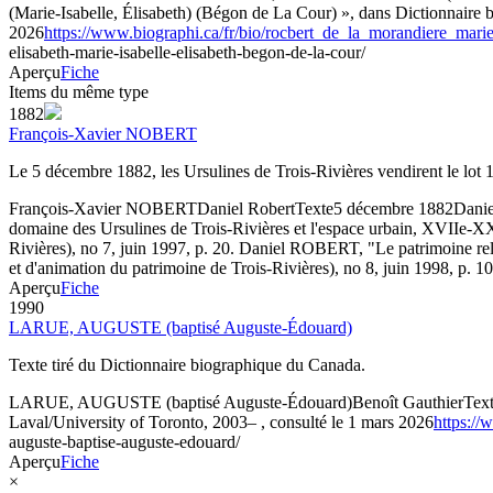
(Marie-Isabelle, Élisabeth) (Bégon de La Cour) », dans Dictionnaire 
2026
https://www.biographi.ca/fr/bio/rocbert_de_la_morandiere_mari
elisabeth-marie-isabelle-elisabeth-begon-de-la-cour/
Aperçu
Fiche
Items du même type
1882
François-Xavier NOBERT
Le 5 décembre 1882, les Ursulines de Trois-Rivières vendirent le lot
François-Xavier NOBERT
Daniel Robert
Texte
5 décembre 1882
Danie
domaine des Ursulines de Trois-Rivières et l'espace urbain, XVIIe-XXe 
Rivières), no 7, juin 1997, p. 20. Daniel ROBERT, "Le patrimoine relig
et d'animation du patrimoine de Trois-Rivières), no 8, juin 1998, p. 10
Aperçu
Fiche
1990
LARUE, AUGUSTE (baptisé Auguste-Édouard)
Texte tiré du Dictionnaire biographique du Canada.
LARUE, AUGUSTE (baptisé Auguste-Édouard)
Benoît Gauthier
Tex
Laval/University of Toronto, 2003– , consulté le 1 mars 2026
https://
auguste-baptise-auguste-edouard/
Aperçu
Fiche
×