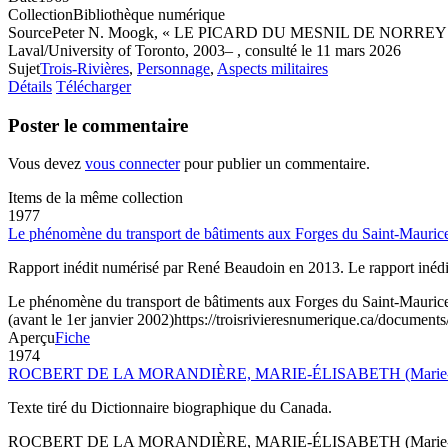
Collection
Bibliothèque numérique
Source
Peter N. Moogk, « LE PICARD DU MESNIL DE NORREY (Dumesn
Laval/University of Toronto, 2003– , consulté le 11 mars 2026
Sujet
Trois-Rivières
,
Personnage
,
Aspects militaires
Détails
Télécharger
Poster le commentaire
Vous devez
vous connecter
pour publier un commentaire.
Items de la même collection
1977
Le phénomène du transport de bâtiments aux Forges du Saint-Mauric
Rapport inédit numérisé par René Beaudoin en 2013. Le rapport iné
Le phénomène du transport de bâtiments aux Forges du Saint-Mauric
(avant le 1er janvier 2002)
https://troisrivieresnumerique.ca/document
Aperçu
Fiche
1974
ROCBERT DE LA MORANDIÈRE, MARIE-ÉLISABETH (Marie-Isabel
Texte tiré du Dictionnaire biographique du Canada.
ROCBERT DE LA MORANDIÈRE, MARIE-ÉLISABETH (Marie-Isabel