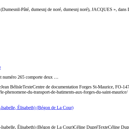
il-Pâté, dumesnj de noré, dumesnj noré), JACQUES », dans Dictio
e
dit numéro 265 comporte deux …
e
Jean Bélisle
Texte
Centre de documentation Forges St-Maurice, FO-14
s/le-phenomene-du-transport-de-batiments-aux-forges-du-saint-maurice/
le, Élisabeth) (Bégon de La Cour)
le, Élisabeth) (Bégon de La Cour)
Céline Dupré
Texte
Céline D