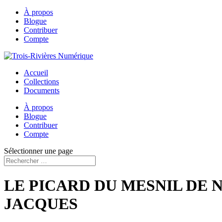
À propos
Blogue
Contribuer
Compte
Accueil
Collections
Documents
À propos
Blogue
Contribuer
Compte
Sélectionner une page
LE PICARD DU MESNIL DE NORR
JACQUES