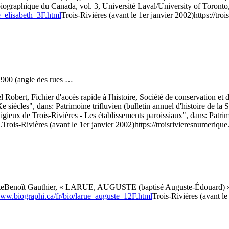
biographique du Canada, vol. 3, Université Laval/University of Toronto
e_elisabeth_3F.html
Trois-Rivières (avant le 1er janvier 2002)
https://tr
 1900 (angle des rues …
l Robert, Fichier d'accès rapide à l'histoire, Société de conservation 
siècles", dans: Patrimoine trifluvien (bulletin annuel d'histoire de la 
ieux de Trois-Rivières - Les établissements paroissiaux", dans: Patrimoi
.
Trois-Rivières (avant le 1er janvier 2002)
https://troisrivieresnumeriqu
te
Benoît Gauthier, « LARUE, AUGUSTE (baptisé Auguste-Édouard) », d
www.biographi.ca/fr/bio/larue_auguste_12F.html
Trois-Rivières (avant le