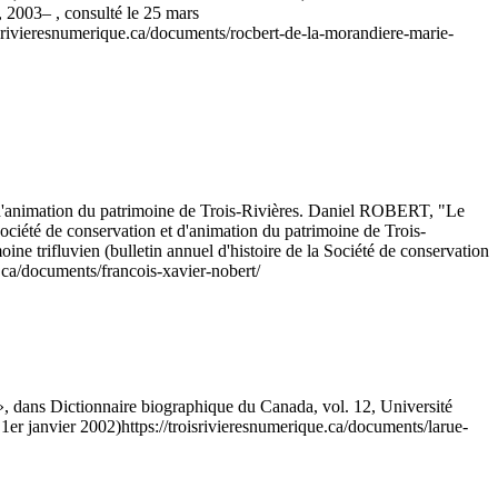
, 2003– , consulté le 25 mars
oisrivieresnumerique.ca/documents/rocbert-de-la-morandiere-marie-
et d'animation du patrimoine de Trois-Rivières. Daniel ROBERT, "Le
Société de conservation et d'animation du patrimoine de Trois-
ne trifluvien (bulletin annuel d'histoire de la Société de conservation
e.ca/documents/francois-xavier-nobert/
ans Dictionnaire biographique du Canada, vol. 12, Université
 1er janvier 2002)
https://troisrivieresnumerique.ca/documents/larue-