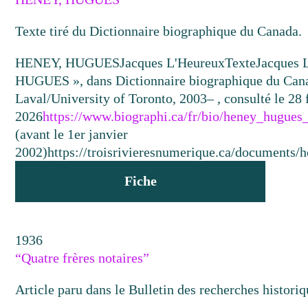
Texte tiré du Dictionnaire biographique du Canada.
HENEY, HUGUES
Jacques L'Heureux
Texte
Jacques 
HUGUES », dans Dictionnaire biographique du Canad
Laval/University of Toronto, 2003– , consulté le 28 
2026
https://www.biographi.ca/fr/bio/heney_hugues
(avant le 1er janvier
2002)
https://troisrivieresnumerique.ca/documents/
Fiche
1936
“Quatre frères notaires”
Article paru dans le Bulletin des recherches historiq