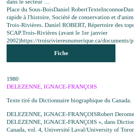
dans le secteur …
Place du Sous-Bois
Daniel Robert
Texte
Inconnue
Dani
rapide à l'histoire, Société de conservation et d'ani
Trois-Rivières. Daniel ROBERT, Répertoire des top
SCAP.
Trois-Rivières (avant le 1er janvier
2002)
https://troisrivieresnumerique.ca/documents/p
Fiche
1980
DELEZENNE, IGNACE-FRANÇOIS
Texte tiré du Dictionnaire biographique du Canada.
DELEZENNE, IGNACE-FRANÇOIS
Robert Derom
DELEZENNE, IGNACE-FRANÇOIS », dans Dictionna
Canada, vol. 4, Université Laval/University of Toron