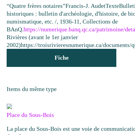
“Quatre frères notaires”
Francis-J. Audet
Texte
Bullet
historiques : bulletin d'archéologie, d'histoire, de b
numismatique, etc. /, 1936-11, Collections de
BAnQ.
https://numerique.banq.qc.ca/patrimoine/det
Rivières (avant le 1er janvier
2002)
https://troisrivieresnumerique.ca/documents/qu
Fiche
Items du même type
Place du Sous-Bois
La place du Sous-Bois est une voie de communicatio