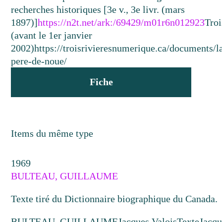
recherches historiques [3e v., 3e livr. (mars
1897)]
https://n2t.net/ark:/69429/m01r6n012923
Troi
(avant le 1er janvier
2002)
https://troisrivieresnumerique.ca/documents/l
pere-de-noue/
Fiche
Items du même type
1969
BULTEAU, GUILLAUME
Texte tiré du Dictionnaire biographique du Canada.
BULTEAU, GUILLAUME
Jacques Valois
Texte
Jacqu