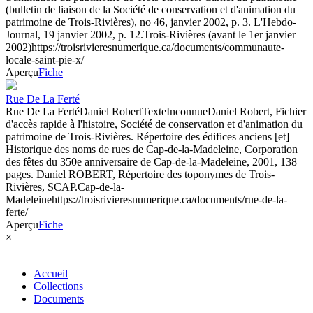
(bulletin de liaison de la Société de conservation et d'animation du
patrimoine de Trois-Rivières), no 46, janvier 2002, p. 3. L'Hebdo-
Journal, 19 janvier 2002, p. 12.
Trois-Rivières (avant le 1er janvier
2002)
https://troisrivieresnumerique.ca/documents/communaute-
locale-saint-pie-x/
Aperçu
Fiche
Rue De La Ferté
Rue De La Ferté
Daniel Robert
Texte
Inconnue
Daniel Robert, Fichier
d'accès rapide à l'histoire, Société de conservation et d'animation du
patrimoine de Trois-Rivières. Répertoire des édifices anciens [et]
Historique des noms de rues de Cap-de-la-Madeleine, Corporation
des fêtes du 350e anniversaire de Cap-de-la-Madeleine, 2001, 138
pages. Daniel ROBERT, Répertoire des toponymes de Trois-
Rivières, SCAP.
Cap-de-la-
Madeleine
https://troisrivieresnumerique.ca/documents/rue-de-la-
ferte/
Aperçu
Fiche
×
Accueil
Collections
Documents