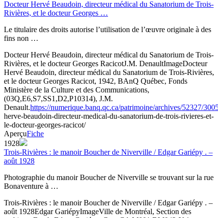
Docteur Hervé Beaudoin, directeur médical du Sanatorium de Trois-
Rivières, et le docteur Georges …
Le titulaire des droits autorise l’utilisation de l’œuvre originale à des
fins non …
Docteur Hervé Beaudoin, directeur médical du Sanatorium de Trois-
Rivières, et le docteur Georges Racicot
J.M. Denault
Image
Docteur
Hervé Beaudoin, directeur médical du Sanatorium de Trois-Rivières,
et le docteur Georges Racicot, 1942, BAnQ Québec, Fonds
Ministère de la Culture et des Communications,
(03Q,E6,S7,SS1,D2,P10314), J.M.
Denault.
https://numerique.banq.qc.ca/patrimoine/archives/52327/300
herve-beaudoin-directeur-medical-du-sanatorium-de-trois-rivieres-et-
le-docteur-georges-racicot/
Aperçu
Fiche
1928
Trois-Rivières : le manoir Boucher de Niverville / Edgar Gariépy . –
août 1928
Photographie du manoir Boucher de Niverville se trouvant sur la rue
Bonaventure à …
Trois-Rivières : le manoir Boucher de Niverville / Edgar Gariépy . –
août 1928
Edgar Gariépy
Image
Ville de Montréal, Section des