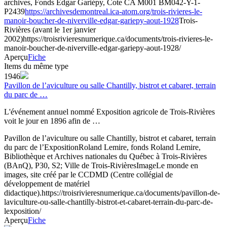
archives, Fonds Edgar Gariépy, Cote CA M001 BM042-Y-1-
P2439
https://archivesdemontreal.ica-atom.org/trois-rivieres-le-
manoir-boucher-de-niverville-edgar-gariepy-aout-1928
Trois-
Rivières (avant le 1er janvier
2002)
https://troisrivieresnumerique.ca/documents/trois-rivieres-le-
manoir-boucher-de-niverville-edgar-gariepy-aout-1928/
Aperçu
Fiche
Items du même type
1946
Pavillon de l’aviculture ou salle Chantilly, bistrot et cabaret, terrain
du parc de …
L'événement annuel nommé Exposition agricole de Trois-Rivières
voit le jour en 1896 afin de …
Pavillon de l’aviculture ou salle Chantilly, bistrot et cabaret, terrain
du parc de l’Exposition
Roland Lemire, fonds Roland Lemire,
Bibliothèque et Archives nationales du Québec à Trois-Rivières
(BAnQ), P30, S2; Ville de Trois-Rivières
Image
Le monde en
images, site créé par le CCDMD (Centre collégial de
développement de matériel
didactique).
https://troisrivieresnumerique.ca/documents/pavillon-de-
laviculture-ou-salle-chantilly-bistrot-et-cabaret-terrain-du-parc-de-
lexposition/
Aperçu
Fiche