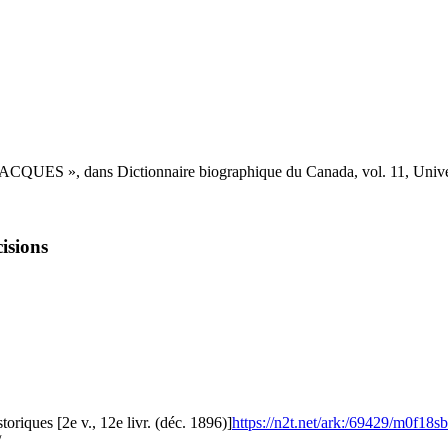
», dans Dictionnaire biographique du Canada, vol. 11, Université
isions
toriques [2e v., 12e livr. (déc. 1896)]
https://n2t.net/ark:/69429/m0f18
/