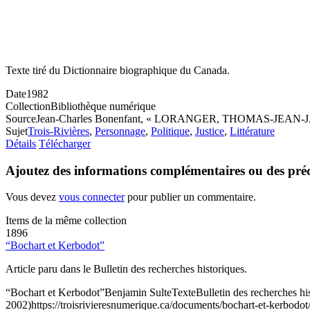
Texte tiré du Dictionnaire biographique du Canada.
Date
1982
Collection
Bibliothèque numérique
Source
Jean-Charles Bonenfant, « LORANGER, THOMAS-JEAN-JACQUES 
Sujet
Trois-Rivières
,
Personnage
,
Politique
,
Justice
,
Littérature
Détails
Télécharger
Ajoutez des informations complémentaires ou des préc
Vous devez
vous connecter
pour publier un commentaire.
Items de la même collection
1896
“Bochart et Kerbodot”
Article paru dans le Bulletin des recherches historiques.
“Bochart et Kerbodot”
Benjamin Sulte
Texte
Bulletin des recherches his
2002)
https://troisrivieresnumerique.ca/documents/bochart-et-kerbodot