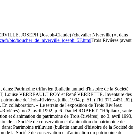
ILLE, JOSEPH (Joseph-Claude) (chevalier Niverville) », dans
ca/fr/bio/boucher_de_niverville_joseph_5F.html
Trois-Rivières (avant
: Patrimoine trifluvien (bulletin annuel d'histoire de la Société
l ROBERT, Louise VERREAULT-ROY et René VERRETTE, Inventaire des
patrimoine de Trois-Rivières, juillet 1994, p. 51. (TRI 971.4451 I62).
ollaboration, « Le terrain de l'exposition de Trois-Rivières:
rois-Rivières), no 2, avril 1992, p. 6. Daniel ROBERT, "Hôpitaux, santé
tion et d'animation du patrimoine de Trois-Rivières), no 3, avril 1993,
oire de la Société de conservation et d'animation du patrimoine de
ns: Patrimoine trifluvien (bulletin annuel d'histoire de la Société de
on de la Société de conservation et d'animation du patrimoine de