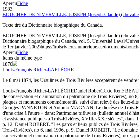
Aperçu
Fiche
1983
BOUCHER DE NIVERVILLE, JOSEPH (Joseph-Claude) (chevalier 
Texte tiré du Dictionnaire biographique du Canada.
BOUCHER DE NIVERVILLE, JOSEPH (Joseph-Claude) (chevalier 
Dictionnaire biographique du Canada, vol. 5, Université Laval/Univers
le 1er janvier 2002)
https://troisrivieresnumerique.ca/documents/bouche
Aperçu
Fiche
Items du même type
1870
Louis-François Richer-LAFLÈCHE
Le 8 mai 1874, les Ursulines de Trois-Rivières acceptèrent de vendre 
Louis-François Richer-LAFLÈCHE
Daniel Robert
Texte
René BEAUDOIN
de conservation et d'animation du patrimoine de Trois-Rivières)
plaques et monuments commémoratifs, suivi d'un relevé des lieux-dits 
Georges PANNETON et Antonio MAGNAN, Le diocèse de Trois-Rivières, 
d'une crise à l'autre » dans: Patrimoine trifluvien (bulletin annuel d'
et assistance publiques à Trois-Rivières, XVIIIe-XXe siècles", dans: Pa
p. 12. Daniel ROBERT, "Les parcs et lieux publics de Trois-Rivières, 
Trois-Rivières), no 6, mai 1996, p. 9. Daniel ROBERT, "Le domaine des
conservation et d'animation du patrimoine de Trois-Rivières), no 7, j