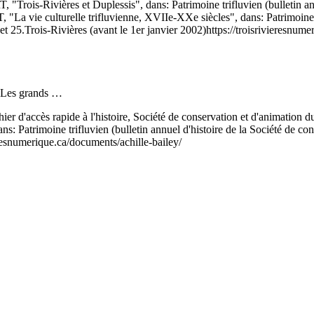
 "Trois-Rivières et Duplessis", dans: Patrimoine trifluvien (bulletin an
"La vie culturelle trifluvienne, XVIIe-XXe siècles", dans: Patrimoine tr
et 25.
Trois-Rivières (avant le 1er janvier 2002)
https://troisrivieresnume
. Les grands …
hier d'accès rapide à l'histoire, Société de conservation et d'animati
s: Patrimoine trifluvien (bulletin annuel d'histoire de la Société de con
eresnumerique.ca/documents/achille-bailey/