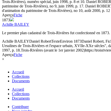
Trois-Rivières), numéro spécial, juin 1998, p. 8 et 10. Daniel ROBERT,
patrimoine de Trois-Rivières), no 9, juin 1999, p. 17. Daniel ROBERT, 
d'animation du patrimoine de Trois-Rivières), no 10, août 2000, p. 12 
Aperçu
Fiche
1873
Achille BAILEY
Le premier plan cadastral de Trois-Rivières fut confectionné en 1873
Achille BAILEY
Daniel Robert
Texte
Environ 1873
Daniel Robert, Fic
Ursulines de Trois-Rivières et l'espace urbain, XVIIe-XXe siècles", dan
1997, p. 18.
Trois-Rivières (avant le 1er janvier 2002)
https://troisrivi
Aperçu
Fiche
×
Accueil
Collections
Documents
Accueil
Collections
Documents
Contribuer