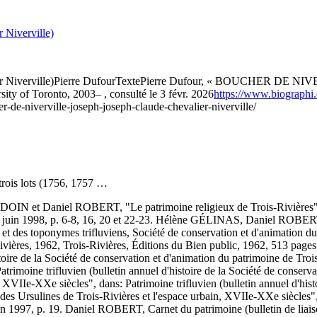
Niverville)
Niverville)
Pierre Dufour
Texte
Pierre Dufour, « BOUCHER DE NIVERV
ity of Toronto, 2003– , consulté le 3 févr. 2026
https://www.biographi.
r-de-niverville-joseph-joseph-claude-chevalier-niverville/
trois lots (1756, 1757 …
 et Daniel ROBERT, "Le patrimoine religieux de Trois-Rivières", dans
, no 8, juin 1998, p. 6-8, 16, 20 et 22-23. Hélène GÉLINAS, Danie
et des toponymes trifluviens, Société de conservation et d'animation du 
1962, Trois-Rivières, Éditions du Bien public, 1962, 513 pages. En c
histoire de la Société de conservation et d'animation du patrimoine de T
trimoine trifluvien (bulletin annuel d'histoire de la Société de conserva
XVIIe-XXe siècles", dans: Patrimoine trifluvien (bulletin annuel d'hist
 Ursulines de Trois-Rivières et l'espace urbain, XVIIe-XXe siècles", da
uin 1997, p. 19. Daniel ROBERT, Carnet du patrimoine (bulletin de liais