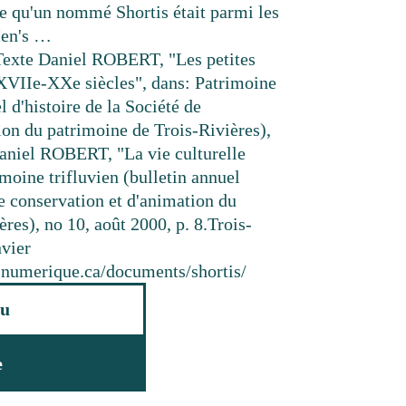
le qu'un nommé Shortis était parmi les
Men's …
Texte
Daniel ROBERT, "Les petites
 XVIIe-XXe siècles", dans: Patrimoine
l d'histoire de la Société de
ion du patrimoine de Trois-Rivières),
 Daniel ROBERT, "La vie culturelle
imoine trifluvien (bulletin annuel
de conservation et d'animation du
res), no 10, août 2000, p. 8.
Trois-
nvier
resnumerique.ca/documents/shortis/
u
e