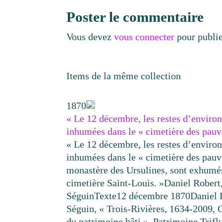
Poster le commentaire
Vous devez
vous connecter
pour publi
Items de la même collection
1870
« Le 12 décembre, les restes d’enviro
inhumées dans le « cimetière des pau
« Le 12 décembre, les restes d’enviro
inhumées dans le « cimetière des pauvr
monastère des Ursulines, sont exhumés
cimetière Saint-Louis. »
Daniel Rober
Séguin
Texte
12 décembre 1870
Daniel 
Séguin, « Trois-Rivières, 1634-2009, 
du patrimoine bâti », Patrimoine Trif