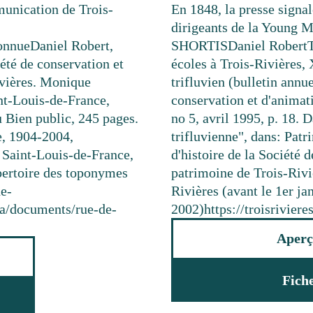
munication de Trois-
En 1848, la presse signa
dirigeants de la Young 
onnue
Daniel Robert,
SHORTIS
Daniel Robert
iété de conservation et
écoles à Trois-Rivières,
ivières. Monique
trifluvien (bulletin annue
-Louis-de-France,
conservation et d'animat
u Bien public, 245 pages.
no 5, avril 1995, p. 18.
, 1904-2004,
trifluvienne", dans: Patr
e Saint-Louis-de-France,
d'histoire de la Société 
ertoire des toponymes
patrimoine de Trois-Riviè
de-
Rivières (avant le 1er ja
.ca/documents/rue-de-
2002)
https://troisrivie
Aperç
Fich