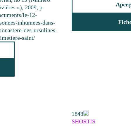
Aperç
vières »), 2009, p.
documents/le-12-
Fich
rsonnes-inhumees-dans-
monastere-des-ursulines-
imetiere-saint/
1848
SHORTIS