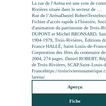
La rue de l'Aréna est une voie de com
Rivières située dans le secteur de …
Rue de l’Aréna
Daniel Robert
Texte
Inc
Fichier d'accès rapide à l'histoire, Soc
d'animation du patrimoine de Trois-R
DUPONT et Michel BRONSARD, Saint
1904-1979, Trois-Rivières, Éditions d
France HALLÉ, Saint-Louis-de-France
Corporation des fêtes du centenaire d
2004, 274 pages. Daniel ROBERT, Rép
de Trois-Rivières, SCAP.
Saint-Louis-
France
https://troisrivieresnumerique
larena/
Aperçu
Fiche