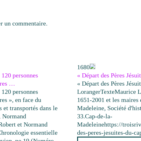
er un commentaire.
1680
n 120 personnes
« Départ des Pères Jésui
vres …
« Départ des Pères Jésui
n 120 personnes
Loranger
Texte
Maurice L
es », en face du
1651-2001 et les maires
 et transportés dans le
Madeleine, Société d'his
t, Normand
33.
Cap-de-la-
Robert et Normand
Madeleine
https://troisr
Chronologie essentielle
des-peres-jesuites-du-ca
luvien, no 19 (Numéro