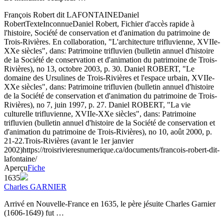
François Robert dit LAFONTAINE
Daniel
Robert
Texte
Inconnue
Daniel Robert, Fichier d'accès rapide à
l'histoire, Société de conservation et d'animation du patrimoine de
Trois-Rivières. En collaboration, "L'architecture trifluvienne, XVIIe-
XXe siècles", dans: Patrimoine trifluvien (bulletin annuel d'histoire
de la Société de conservation et d'animation du patrimoine de Trois-
Rivières), no 13, octobre 2003, p. 30. Daniel ROBERT, "Le
domaine des Ursulines de Trois-Rivières et l'espace urbain, XVIIe-
XXe siècles", dans: Patrimoine trifluvien (bulletin annuel d'histoire
de la Société de conservation et d'animation du patrimoine de Trois-
Rivières), no 7, juin 1997, p. 27. Daniel ROBERT, "La vie
culturelle trifluvienne, XVIIe-XXe siècles", dans: Patrimoine
trifluvien (bulletin annuel d'histoire de la Société de conservation et
d'animation du patrimoine de Trois-Rivières), no 10, août 2000, p.
21-22.
Trois-Rivières (avant le 1er janvier
2002)
https://troisrivieresnumerique.ca/documents/francois-robert-dit-
lafontaine/
Aperçu
Fiche
1635
Charles GARNIER
Arrivé en Nouvelle-France en 1635, le père jésuite Charles Garnier
(1606-1649) fut …