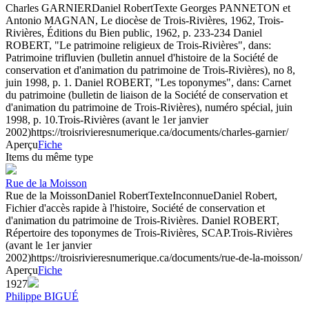
Charles GARNIER
Daniel Robert
Texte
Georges PANNETON et
Antonio MAGNAN, Le diocèse de Trois-Rivières, 1962, Trois-
Rivières, Éditions du Bien public, 1962, p. 233-234 Daniel
ROBERT, "Le patrimoine religieux de Trois-Rivières", dans:
Patrimoine trifluvien (bulletin annuel d'histoire de la Société de
conservation et d'animation du patrimoine de Trois-Rivières), no 8,
juin 1998, p. 1. Daniel ROBERT, "Les toponymes", dans: Carnet
du patrimoine (bulletin de liaison de la Société de conservation et
d'animation du patrimoine de Trois-Rivières), numéro spécial, juin
1998, p. 10.
Trois-Rivières (avant le 1er janvier
2002)
https://troisrivieresnumerique.ca/documents/charles-garnier/
Aperçu
Fiche
Items du même type
Rue de la Moisson
Rue de la Moisson
Daniel Robert
Texte
Inconnue
Daniel Robert,
Fichier d'accès rapide à l'histoire, Société de conservation et
d'animation du patrimoine de Trois-Rivières. Daniel ROBERT,
Répertoire des toponymes de Trois-Rivières, SCAP.
Trois-Rivières
(avant le 1er janvier
2002)
https://troisrivieresnumerique.ca/documents/rue-de-la-moisson/
Aperçu
Fiche
1927
Philippe BIGUÉ