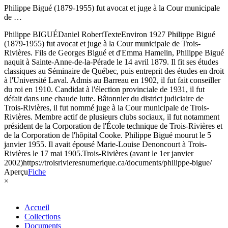
Philippe Bigué (1879-1955) fut avocat et juge à la Cour municipale
de …
Philippe BIGUÉ
Daniel Robert
Texte
Environ 1927
Philippe Bigué
(1879-1955) fut avocat et juge à la Cour municipale de Trois-
Rivières. Fils de Georges Bigué et d'Emma Hamelin, Philippe Bigué
naquit à Sainte-Anne-de-la-Pérade le 14 avril 1879. Il fit ses études
classiques au Séminaire de Québec, puis entreprit des études en droit
à l'Université Laval. Admis au Barreau en 1902, il fut fait conseiller
du roi en 1910. Candidat à l'élection provinciale de 1931, il fut
défait dans une chaude lutte. Bâtonnier du district judiciaire de
Trois-Rivières, il fut nommé juge à la Cour municipale de Trois-
Rivières. Membre actif de plusieurs clubs sociaux, il fut notamment
président de la Corporation de l'École technique de Trois-Rivières et
de la Corporation de l'hôpital Cooke. Philippe Bigué mourut le 5
janvier 1955. Il avait épousé Marie-Louise Denoncourt à Trois-
Rivières le 17 mai 1905.
Trois-Rivières (avant le 1er janvier
2002)
https://troisrivieresnumerique.ca/documents/philippe-bigue/
Aperçu
Fiche
×
Accueil
Collections
Documents