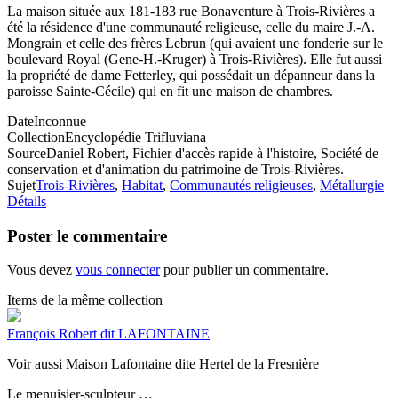
La maison située aux 181-183 rue Bonaventure à Trois-Rivières a
été la résidence d'une communauté religieuse, celle du maire J.-A.
Mongrain et celle des frères Lebrun (qui avaient une fonderie sur le
boulevard Royal (Gene-H.-Kruger) à Trois-Rivières). Elle fut aussi
la propriété de dame Fetterley, qui possédait un dépanneur dans la
paroisse Sainte-Cécile) qui en fit une maison de chambres.
Date
Inconnue
Collection
Encyclopédie Trifluviana
Source
Daniel Robert, Fichier d'accès rapide à l'histoire, Société de
conservation et d'animation du patrimoine de Trois-Rivières.
Sujet
Trois-Rivières
,
Habitat
,
Communautés religieuses
,
Métallurgie
Détails
Poster le commentaire
Vous devez
vous connecter
pour publier un commentaire.
Items de la même collection
François Robert dit LAFONTAINE
Voir aussi Maison Lafontaine dite Hertel de la Fresnière
Le menuisier-sculpteur …