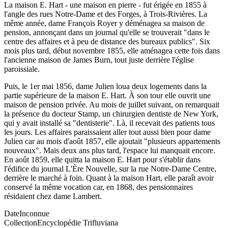
La maison E. Hart - une maison en pierre - fut érigée en 1855 à
l'angle des rues Notre-Dame et des Forges, à Trois-Rivières. La
même année, dame François Royer y déménagea sa maison de
pension, annonçant dans un journal qu'elle se trouverait "dans le
centre des affaires et à peu de distance des bureaux publics". Six
mois plus tard, début novembre 1855, elle aménagea cette fois dans
l'ancienne maison de James Burn, tout juste derrière l'église
paroissiale.
Puis, le 1er mai 1856, dame Julien loua deux logements dans la
partie supérieure de la maison E. Hart. À son tour elle ouvrit une
maison de pension privée. Au mois de juillet suivant, on remarquait
la présence du docteur Stamp, un chirurgien dentiste de New York,
qui y avait installé sa "dentisterie". Là, il recevait des patients tous
les jours. Les affaires paraissaient aller tout aussi bien pour dame
Julien car au mois d'août 1857, elle ajoutait "plusieurs appartements
nouveaux". Mais deux ans plus tard, l'espace lui manquait encore.
En août 1859, elle quitta la maison E. Hart pour s'établir dans
l'édifice du journal L'Ère Nouvelle, sur la rue Notre-Dame Centre,
derrière le marché à foin. Quant à la maison Hart, elle paraît avoir
conservé la même vocation car, en 1868, des pensionnaires
résidaient chez dame Lambert.
Date
Inconnue
Collection
Encyclopédie Trifluviana