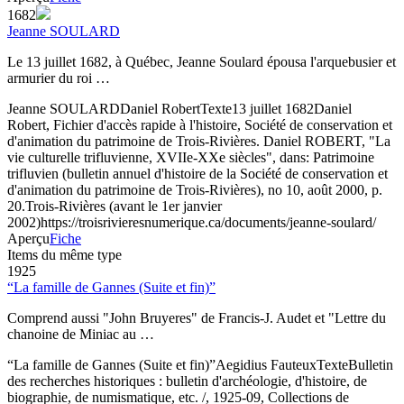
1682
Jeanne SOULARD
Le 13 juillet 1682, à Québec, Jeanne Soulard épousa l'arquebusier et
armurier du roi …
Jeanne SOULARD
Daniel Robert
Texte
13 juillet 1682
Daniel
Robert, Fichier d'accès rapide à l'histoire, Société de conservation et
d'animation du patrimoine de Trois-Rivières. Daniel ROBERT, "La
vie culturelle trifluvienne, XVIIe-XXe siècles", dans: Patrimoine
trifluvien (bulletin annuel d'histoire de la Société de conservation et
d'animation du patrimoine de Trois-Rivières), no 10, août 2000, p.
20.
Trois-Rivières (avant le 1er janvier
2002)
https://troisrivieresnumerique.ca/documents/jeanne-soulard/
Aperçu
Fiche
Items du même type
1925
“La famille de Gannes (Suite et fin)”
Comprend aussi "John Bruyeres" de Francis-J. Audet et "Lettre du
chanoine de Miniac au …
“La famille de Gannes (Suite et fin)”
Aegidius Fauteux
Texte
Bulletin
des recherches historiques : bulletin d'archéologie, d'histoire, de
biographie, de numismatique, etc. /, 1925-09, Collections de