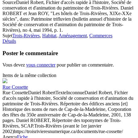
Source
Daniel Robert, Fichier d'accès rapide à l'histoire, Société de
conservation et d'animation du patrimoine de Trois-Rivières. Daniel
ROBERT et Jean ROY, "Les hôtels de Trois-Rivières, XIXe-XXe
siècles", dans: Patrimoine trifluvien (bulletin annuel d'histoire de la
Société de conservation et d'animation du patrimoine de Trois-
Rivières), no 4, mai 1994, p. 1.
Sujet
Trois-Rivières
,
Habitat
,
Aménagement
,
Commerces
Détails
Poster le commentaire
Vous devez
vous connecter
pour publier un commentaire.
Items de la même collection
Rue Cossette
Rue Cossette
Daniel Robert
Texte
Inconnue
Daniel Robert, Fichier
d'accès rapide à l'histoire, Société de conservation et d'animation du
patrimoine de Trois-Rivières. Répertoire des édifices anciens [et]
Historique des noms de rues de Cap-de-la-Madeleine, Corporation
des fêtes du 350e anniversaire de Cap-de-la-Madeleine, 2001, 138
pages. Daniel ROBERT, Répertoire des toponymes de Trois-
Rivières, SCAP.
Trois-Rivières (avant le 1er janvier
2002)
https://troisrivieresnumerique.ca/documents/rue-cossette/
Aperçu
Fiche