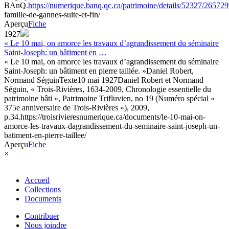
BAnQ.
https://numerique.banq.qc.ca/patrimoine/details/52327/26572
famille-de-gannes-suite-et-fin/
Aperçu
Fiche
1927
« Le 10 mai, on amorce les travaux d’agrandissement du séminaire
Saint-Joseph: un bâtiment en …
« Le 10 mai, on amorce les travaux d’agrandissement du séminaire
Saint-Joseph: un bâtiment en pierre taillée. »
Daniel Robert,
Normand Séguin
Texte
10 mai 1927
Daniel Robert et Normand
Séguin, « Trois-Rivières, 1634-2009, Chronologie essentielle du
patrimoine bâti », Patrimoine Trifluvien, no 19 (Numéro spécial «
375e anniversaire de Trois-Rivières »), 2009,
p.34.
https://troisrivieresnumerique.ca/documents/le-10-mai-on-
amorce-les-travaux-dagrandissement-du-seminaire-saint-joseph-un-
batiment-en-pierre-taillee/
Aperçu
Fiche
×
Accueil
Collections
Documents
Contribuer
Nous joindre