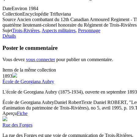
Date
Environ 1984
Collection
Encyclopédie Trifluviana
Source
Ancien combattant du 12th Canadian Armoured Regiment - The T
quatrième lieutenant-colonel honoraire du Régiment de Trois-Rivières
Sujet
Trois-Rivières
,
Aspects militaires
,
Personnage
Détails
Poster le commentaire
Vous devez
vous connecter
pour publier un commentaire.
Items de la même collection
1893
École de Georgiana Aubry
L'école de Georgiana Aubry (1875-1934), ouverte en septembre 1893,
École de Georgiana Aubry
Daniel Robert
Texte
Daniel ROBERT, "Les pet
d'animation du patrimoine de Trois-Rivières), no 5, avril 1995, p. 19.
T
Aperçu
Fiche
Rue des Forges
La rue des Forges est une voie de communication de Trois-Rivières.