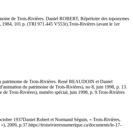
patrimoine de Trois-Rivières. Daniel ROBERT, Répertoire des toponymes
 2, 1984, 101 p. (TRI 971.445 V553r).
Trois-Rivières (avant le 1er
on du patrimoine de Trois-Rivières. René BEAUDOIN et Daniel
d'animation du patrimoine de Trois-Rivières), no 8, juin 1998, p. 13.
de Trois-Rivières), numéro spécial, juin 1998, p. 9.
Trois-Rivières
octobre 1937
Daniel Robert et Normand Séguin, « Trois-Rivières,
 »), 2009, p.37.
https://troisrivieresnumerique.ca/documents/le-17-