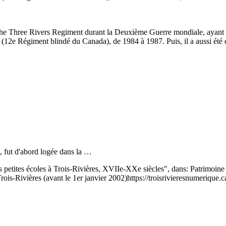
hree Rivers Regiment durant la Deuxième Guerre mondiale, ayant parti
 (12e Régiment blindé du Canada), de 1984 à 1987. Puis, il a aussi été
 fut d'abord logée dans la …
ites écoles à Trois-Rivières, XVIIe-XXe siècles", dans: Patrimoine trif
rois-Rivières (avant le 1er janvier 2002)
https://troisrivieresnumerique