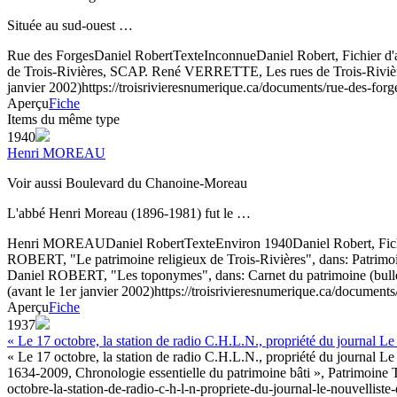
Située au sud-ouest …
Rue des Forges
Daniel Robert
Texte
Inconnue
Daniel Robert, Fichier d
de Trois-Rivières, SCAP. René VERRETTE, Les rues de Trois-Rivières: 
janvier 2002)
https://troisrivieresnumerique.ca/documents/rue-des-forg
Aperçu
Fiche
Items du même type
1940
Henri MOREAU
Voir aussi Boulevard du Chanoine-Moreau
L'abbé Henri Moreau (1896-1981) fut le …
Henri MOREAU
Daniel Robert
Texte
Environ 1940
Daniel Robert, Fic
ROBERT, "Le patrimoine religieux de Trois-Rivières", dans: Patrimoine 
Daniel ROBERT, "Les toponymes", dans: Carnet du patrimoine (bulletin
(avant le 1er janvier 2002)
https://troisrivieresnumerique.ca/document
Aperçu
Fiche
1937
« Le 17 octobre, la station de radio C.H.L.N., propriété du journal Le
« Le 17 octobre, la station de radio C.H.L.N., propriété du journal Le
1634-2009, Chronologie essentielle du patrimoine bâti », Patrimoine T
octobre-la-station-de-radio-c-h-l-n-propriete-du-journal-le-nouvelliste