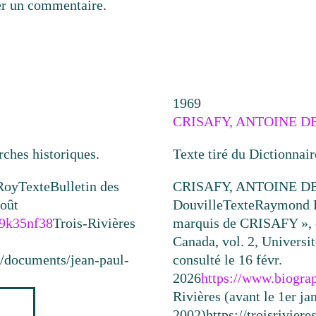
er un commentaire.
1969
CRISAFY, ANTOINE DE,
rches historiques.
Texte tiré du Dictionnai
Roy
Texte
Bulletin des
CRISAFY, ANTOINE DE,
août
Douville
Texte
Raymond 
39k35nf38
Trois-Rivières
marquis de CRISAFY », d
Canada, vol. 2, Universi
ca/documents/jean-paul-
consulté le 16 févr.
2026
https://www.biograp
Rivières (avant le 1er ja
2002)
https://troisrivie