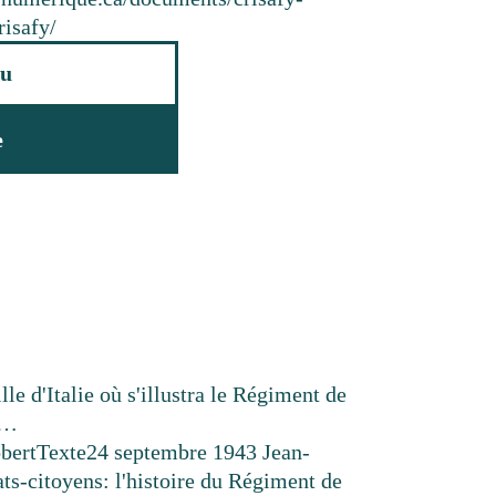
risafy/
u
e
le d'Italie où s'illustra le Régiment de
 …
bert
Texte
24 septembre 1943
Jean-
s-citoyens: l'histoire du Régiment de