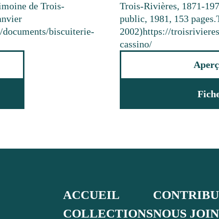
rimoine de Trois-
Trois-Rivières, 1871-197
anvier
public, 1981, 153 pages.
a/documents/biscuiterie-
2002)
https://troisrivie
cassino/
Aperç
Fich
ACCUEIL
CONTRIB
COLLECTIONS
NOUS JOI