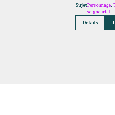
Sujet
Personnage
,
seigneurial
Détails
T