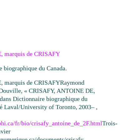
 marquis de CRISAFY
re biographique du Canada.
 marquis de CRISAFY
Raymond
Douville, « CRISAFY, ANTOINE DE,
ans Dictionnaire biographique du
té Laval/University of Toronto, 2003– ,
hi.ca/fr/bio/crisafy_antoine_de_2F.html
Trois-
nvier
resnumerique.ca/documents/crisafy-