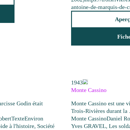
antoine-de-marquis-de-c
Aperç
Fich
1943
Monte Cassino
arcisse Godin était
Monte Cassino est une vil
Trois-Rivières durant la
obert
Texte
Environ
Monte Cassino
Daniel Ro
ide à l'histoire, Société
Yves GRAVEL, Les soldat