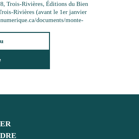
8, Trois-Rivières, Éditions du Bien
Trois-Rivières (avant le 1er janvier
resnumerique.ca/documents/monte-
u
e
UER
NDRE