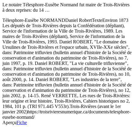
Le notaire Télesphore-Eusèbe Normand fut maire de Trois-Rivières
à deux reprises: du 14 …
Télesphore-Eusèbe NORMAND
Daniel Robert
Texte
Environ 1873
Les députés de Trois-Rivières depuis la Confédération (dépliant),
Service de l'information de la Ville de Trois-Rivières, 1989. Les
maires de Trois-Rivières (dépliant), Service de l'information de la
Ville de Trois-Rivières, 1993. Daniel ROBERT, "Le domaine des
Ursulines de Trois-Rivières et l'espace urbain, XVIIe-XXe siècles",
dans: Patrimoine trifluvien (bulletin annuel d'histoire de la Société de
conservation et d'animation du patrimoine de Trois-Rivières), no 7,
juin 1997, p. 19. Daniel ROBERT, "La vie culturelle trifluvienne",
dans: Patrimoine trifluvien (bulletin annuel d'histoire de la Société de
conservation et d'animation du patrimoine de Trois-Rivières), no 10,
août 2000, p. 14. Daniel ROBERT, "Les industries de la terre",
dans: Patrimoine trifluvien (bulletin annuel d'histoire de la Société de
conservation et d'animation du patrimoine de Trois-Rivières), no 12,
juin 2002, p. 14-15. René VERRETTE, Les rues de Trois-Rivières:
leur origine et leur histoire, Trois-Rivières, Cahiers historiques no 2,
1984, 101 p. (TRI 971.445 V553r).
Trois-Rivières (avant le 1er
janvier 2002)
https://troisrivieresnumerique.ca/documents/telesphore-
eusebe-normand/
Aperçu
Fiche