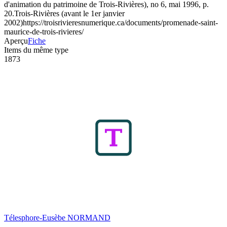
d'animation du patrimoine de Trois-Rivières), no 6, mai 1996, p.
20.
Trois-Rivières (avant le 1er janvier
2002)
https://troisrivieresnumerique.ca/documents/promenade-saint-
maurice-de-trois-rivieres/
Aperçu
Fiche
Items du même type
1873
Télesphore-Eusèbe NORMAND