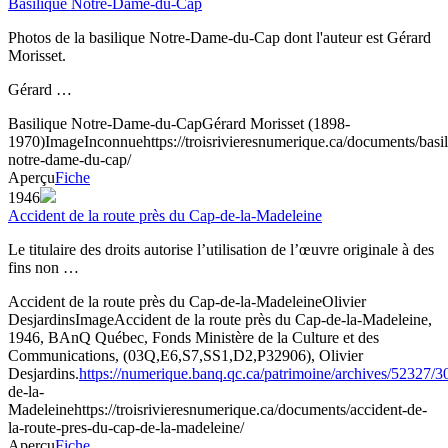
Basilique Notre-Dame-du-Cap
Photos de la basilique Notre-Dame-du-Cap dont l'auteur est Gérard
Morisset.
Gérard …
Basilique Notre-Dame-du-Cap
Gérard Morisset (1898-
1970)
Image
Inconnue
https://troisrivieresnumerique.ca/documents/basi
notre-dame-du-cap/
Aperçu
Fiche
1946
Accident de la route près du Cap-de-la-Madeleine
Le titulaire des droits autorise l’utilisation de l’œuvre originale à des
fins non …
Accident de la route près du Cap-de-la-Madeleine
Olivier
Desjardins
Image
Accident de la route près du Cap-de-la-Madeleine,
1946, BAnQ Québec, Fonds Ministère de la Culture et des
Communications, (03Q,E6,S7,SS1,D2,P32906), Olivier
Desjardins.
https://numerique.banq.qc.ca/patrimoine/archives/52327/
de-la-
Madeleine
https://troisrivieresnumerique.ca/documents/accident-de-
la-route-pres-du-cap-de-la-madeleine/
Aperçu
Fiche