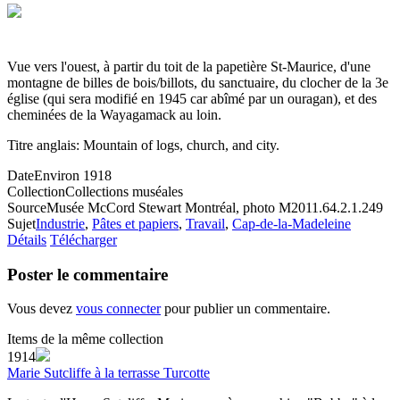
Vue vers l'ouest, à partir du toit de la papetière St-Maurice, d'une
montagne de billes de bois/billots, du sanctuaire, du clocher de la 3e
église (qui sera modifié en 1945 car abîmé par un ouragan), et des
cheminées de la Wayagamack au loin.
Titre anglais: Mountain of logs, church, and city.
Date
Environ 1918
Collection
Collections muséales
Source
Musée McCord Stewart Montréal, photo M2011.64.2.1.249
Sujet
Industrie
,
Pâtes et papiers
,
Travail
,
Cap-de-la-Madeleine
Détails
Télécharger
Poster le commentaire
Vous devez
vous connecter
pour publier un commentaire.
Items de la même collection
1914
Marie Sutcliffe à la terrasse Turcotte