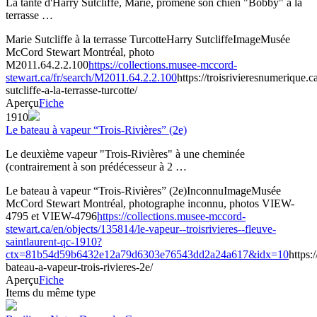
La tante d'Harry Sutcliffe, Marie, promène son chien "Bobby" à la
terrasse …
Marie Sutcliffe à la terrasse Turcotte
Harry Sutcliffe
Image
Musée
McCord Stewart Montréal, photo
M2011.64.2.2.100
https://collections.musee-mccord-
stewart.ca/fr/search/M2011.64.2.2.100
https://troisrivieresnumerique.
sutcliffe-a-la-terrasse-turcotte/
Aperçu
Fiche
1910
Le bateau à vapeur “Trois-Rivières” (2e)
Le deuxième vapeur "Trois-Rivières" à une cheminée
(contrairement à son prédécesseur à 2 …
Le bateau à vapeur “Trois-Rivières” (2e)
Inconnu
Image
Musée
McCord Stewart Montréal, photographe inconnu, photos VIEW-
4795 et VIEW-4796
https://collections.musee-mccord-
stewart.ca/en/objects/135814/le-vapeur--troisrivieres--fleuve-
saintlaurent-qc-1910?
ctx=81b54d59b6432e12a79d6303e76543dd2a24a617&idx=10
https:
bateau-a-vapeur-trois-rivieres-2e/
Aperçu
Fiche
Items du même type