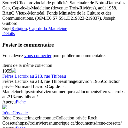
Source
Office provincial de publicité. Sanctuaire de Notre-Dame-du-
Cap, Cap-de-la-Madeleine (devenue Trois-Rivières), août 1958,
BAnQ Vieux-Montréal, Fonds Ministère de la Culture et des
Communications, (06M,E6,S7,SS1,D219823-219837), Joseph
Guibord.
Sujet
Religion
,
Cap-de-la-Madeleine
Détails
Poster le commentaire
Vous devez
vous connecter
pour publier un commentaire.
Items de la même collection
1955
Frères Lacroix au 213, rue Thibeau
Frères Lacroix au 213, rue Thibeau
Image
Environ 1955
Collection
privée Normand Lacroix
Cap-de-la-
Madeleine
https://troisrivieresnumerique.ca/documents/freres-lacroix-
au-213-rue-thibeau/
Aperçu
Fiche
Irène Cossette
Irène Cossette
Image
Inconnue
Collection privée Roch
Cossette
https://troisrivieresnumerique.ca/documents/irene-cossette/