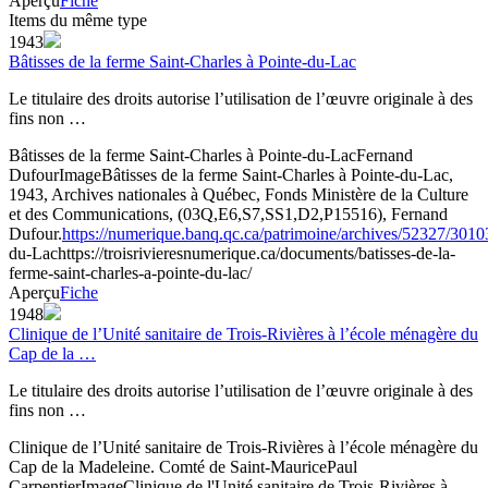
Aperçu
Fiche
Items du même type
1943
Bâtisses de la ferme Saint-Charles à Pointe-du-Lac
Le titulaire des droits autorise l’utilisation de l’œuvre originale à des
fins non …
Bâtisses de la ferme Saint-Charles à Pointe-du-Lac
Fernand
Dufour
Image
Bâtisses de la ferme Saint-Charles à Pointe-du-Lac,
1943, Archives nationales à Québec, Fonds Ministère de la Culture
et des Communications, (03Q,E6,S7,SS1,D2,P15516), Fernand
Dufour.
https://numerique.banq.qc.ca/patrimoine/archives/52327/301
du-Lac
https://troisrivieresnumerique.ca/documents/batisses-de-la-
ferme-saint-charles-a-pointe-du-lac/
Aperçu
Fiche
1948
Clinique de l’Unité sanitaire de Trois-Rivières à l’école ménagère du
Cap de la …
Le titulaire des droits autorise l’utilisation de l’œuvre originale à des
fins non …
Clinique de l’Unité sanitaire de Trois-Rivières à l’école ménagère du
Cap de la Madeleine. Comté de Saint-Maurice
Paul
Carpentier
Image
Clinique de l'Unité sanitaire de Trois-Rivières à