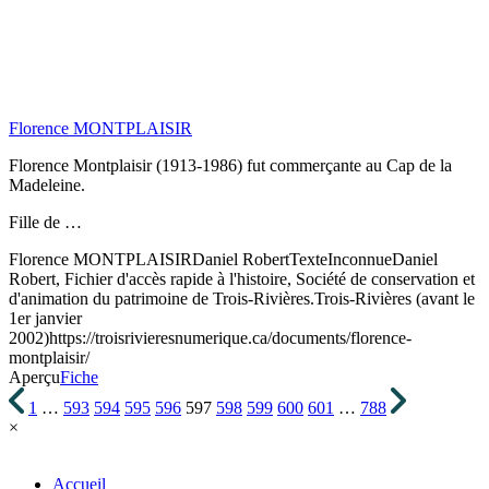
Florence MONTPLAISIR
Florence Montplaisir (1913-1986) fut commerçante au Cap de la
Madeleine.
Fille de …
Florence MONTPLAISIR
Daniel Robert
Texte
Inconnue
Daniel
Robert, Fichier d'accès rapide à l'histoire, Société de conservation et
d'animation du patrimoine de Trois-Rivières.
Trois-Rivières (avant le
1er janvier
2002)
https://troisrivieresnumerique.ca/documents/florence-
montplaisir/
Aperçu
Fiche
1
…
593
594
595
596
597
598
599
600
601
…
788
×
Accueil