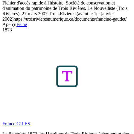
Fichier d'accès rapide à l'histoire, Société de conservation et
d'animation du patrimoine de Trois-Rivières. Le Nouvelliste (Trois-
Rivières), 27 mars 2007.
Trois-Rivières (avant le 1er janvier
2002)
https://troisrivieresnumerique.ca/documents/francine-gaudet/
Aperçu
Fiche
1873
France GILES
Le 6 octobre 1873, les Ursulines de Trois-Rivières échangèrent deux