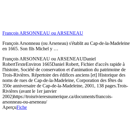
François ARSONNEAU ou ARSENEAU
François Arsonneau (ou Arseneau) s'établit au Cap-de-la-Madeleine
en 1665. Son fils Michel y …
François ARSONNEAU ou ARSENEAU
Daniel
Robert
Texte
Environ 1665
Daniel Robert, Fichier d'accès rapide à
l'histoire, Société de conservation et d'animation du patrimoine de
Trois-Rivières. Répertoire des édifices anciens [et] Historique des
noms de rues de Cap-de-la-Madeleine, Corporation des fêtes du
350e anniversaire de Cap-de-la-Madeleine, 2001, 138 pages.
Trois-
Rivières (avant le 1er janvier
2002)
https://troisrivieresnumerique.ca/documents/francois-
arsonneau-ou-arseneau/
Aperçu
Fiche