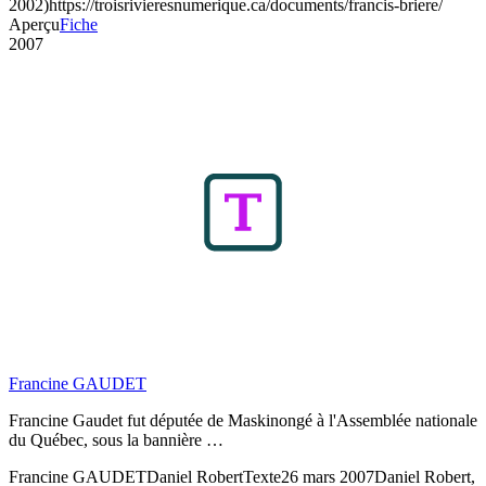
2002)
https://troisrivieresnumerique.ca/documents/francis-briere/
Aperçu
Fiche
2007
Francine GAUDET
Francine Gaudet fut députée de Maskinongé à l'Assemblée nationale
du Québec, sous la bannière …
Francine GAUDET
Daniel Robert
Texte
26 mars 2007
Daniel Robert,