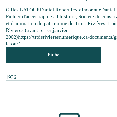
Gilles LATOUR
Daniel Robert
Texte
Inconnue
Daniel 
Fichier d'accès rapide à l'histoire, Société de conser
et d'animation du patrimoine de Trois-Rivières.
Troi
Rivières (avant le 1er janvier
2002)
https://troisrivieresnumerique.ca/documents/gi
latour/
Fiche
1936