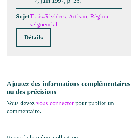
7, juin 1997, p. 26.
Sujet
Trois-Rivières
,
Artisan
,
Régime
seigneurial
Détails
Ajoutez des informations complémentaires
ou des précisions
Vous devez
vous connecter
pour publier un
commentaire.
Items de la même collection