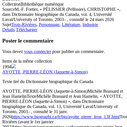
Collection
Bibliothèque numérique
Source
M.-F. Fortier, « PÉLISSIER (Pellissier), CHRISTOPHE »,
dans Dictionnaire biographique du Canada, vol. 4, Université
Laval/University of Toronto, 2003– , consulté le 24 mars 2026
Sujet
Trois-Rivières
,
Personnage
,
Littérature
,
Industrie
Détails
Télécharger
Poster le commentaire
Vous devez
vous connecter
pour publier un commentaire.
Items de la même collection
1994
AYOTTE, PIERRE-LÉON (Jaquette-à-Simon)
Texte tiré du Dictionnaire biographique du Canada.
AYOTTE, PIERRE-LÉON (Jaquette-à-Simon)
Michèle Brassard et
Jean Hamelin
Texte
Michèle Brassard et Jean Hamelin, « AYOTTE,
PIERRE-LÉON (Jaquette-à-Simon) », dans Dictionnaire
biographique du Canada, vol. 13, Université Laval/University of
Toronto, 2003– , consulté le 31 janv.
2026
https://www.biographi.ca/fr/bio/ayotte_pierre_leon_13F.html
Troi
Rivières (avant le 1er janvier
2002)
https://troisrivieresnumerique.ca/documents/ayotte-pierre-leon-