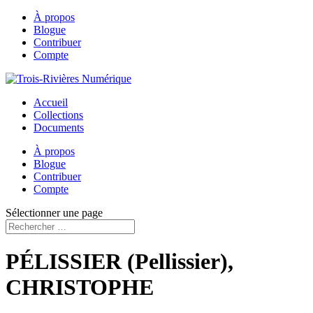
À propos
Blogue
Contribuer
Compte
Accueil
Collections
Documents
À propos
Blogue
Contribuer
Compte
Sélectionner une page
PÉLISSIER (Pellissier),
CHRISTOPHE