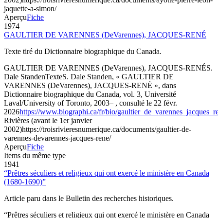
jaquette-a-simon/
Aperçu
Fiche
1974
GAULTIER DE VARENNES (DeVarennes), JACQUES-RENÉ
Texte tiré du Dictionnaire biographique du Canada.
GAULTIER DE VARENNES (DeVarennes), JACQUES-RENÉ
S.
Dale Standen
Texte
S. Dale Standen, « GAULTIER DE
VARENNES (DeVarennes), JACQUES-RENÉ », dans
Dictionnaire biographique du Canada, vol. 3, Université
Laval/University of Toronto, 2003– , consulté le 22 févr.
2026
https://www.biographi.ca/fr/bio/gaultier_de_varennes_jacques_
Rivières (avant le 1er janvier
2002)
https://troisrivieresnumerique.ca/documents/gaultier-de-
varennes-devarennes-jacques-rene/
Aperçu
Fiche
Items du même type
1941
“Prêtres séculiers et religieux qui ont exercé le ministère en Canada
(1680-1690)”
Article paru dans le Bulletin des recherches historiques.
“Prêtres séculiers et religieux qui ont exercé le ministère en Canada