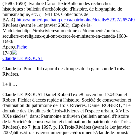
(1680-1690)”
Ivanhoë Caron
Texte
Bulletin des recherches
historiques : bulletin d'archéologie, d'histoire, de biographie, de
numismatique, etc. /, 1941-09, Collections de
BAnQ.
https://numerique.banq.qc.ca/patrimoine/details/52327/26574
Rivières (avant le 1er janvier 2002), Cap-de-la-
Madeleine
https://troisrivieresnumerique.ca/documents/pretres-
seculiers-et-religieux-qui-ont-exerce-le-ministere-en-canada-1680-
1690/
Aperçu
Fiche
1743
Claude LE PROUST
Claude Le Proust fut caporal des troupes de la garnison de Trois-
Rivières.
Le 8 …
Claude LE PROUST
Daniel Robert
Texte
8 novembre 1743
Daniel
Robert, Fichier d'accès rapide à l'histoire, Société de conservation et
d'animation du patrimoine de Trois-Rivières. Daniel ROBERT, "Le
domaine des Ursulines de Trois-Rivières et l'espace urbain, XVIIe-
XXe siècles", dans: Patrimoine trifluvien (bulletin annuel d'histoire
de la Société de conservation et d'animation du patrimoine de Trois-
Rivières), no 7, juin 1997, p. 13.
Trois-Rivières (avant le 1er janvier
2002)
https://troisrivieresnumerique.ca/documents/claude-le-proust/