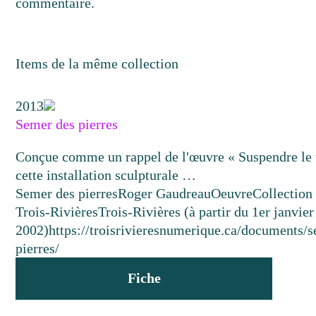
commentaire.
Items de la même collection
2013
Semer des pierres
Conçue comme un rappel de l'œuvre « Suspendre le
cette installation sculpturale …
Semer des pierres
Roger Gaudreau
Oeuvre
Collection 
Trois-Rivières
Trois-Rivières (à partir du 1er janvier
2002)
https://troisrivieresnumerique.ca/documents/
pierres/
Fiche