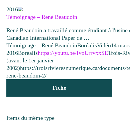
2016
Témoignage – René Beaudoin
René Beaudoin a travaillé comme étudiant à l'usine 
Canadian International Paper de …
Témoignage – René Beaudoin
Boréalis
Vidéo
14 mars
2016
Boréalis
https://youtu.be/IvoUrrvxxSE
Trois-Riv
(avant le 1er janvier
2002)
https://troisrivieresnumerique.ca/documents/
rene-beaudoin-2/
Fiche
Items du même type