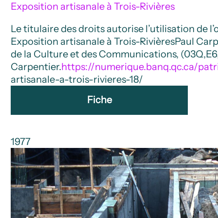
Exposition artisanale à Trois-Rivières
Le titulaire des droits autorise l’utilisation de 
Exposition artisanale à Trois-Rivières
Paul Carp
de la Culture et des Communications, (03Q,E6,
Carpentier.
https://numerique.banq.qc.ca/pat
artisanale-a-trois-rivieres-18/
Fiche
1977