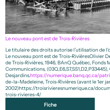
Le nouveau pont est de Trois-Rivières
Le titulaire des droits autorise l’utilisation de 
Le nouveau pont est de Trois-Rivières
Olivier D
de Trois-Rivières, 1946, BAnQ Québec, Fonds Mi
Communications, (03Q,E6,S7,SS1,D2,P33445), O
Desjardins.
https://numerique.banq.qc.ca/pat
de-la-Madeleine, Trois-Rivières (avant le 1er ja
2002)
https://troisrivieresnumerique.ca/doc
trois-rivieres-4/
Fiche