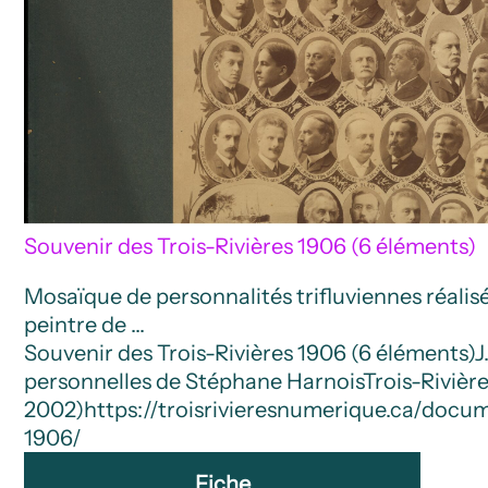
Souvenir des Trois-Rivières 1906 (6 éléments)
Mosaïque de personnalités trifluviennes réalisée
peintre de …
Souvenir des Trois-Rivières 1906 (6 éléments)
J
personnelles de Stéphane Harnois
Trois-Rivière
2002)
https://troisrivieresnumerique.ca/docum
1906/
Fiche