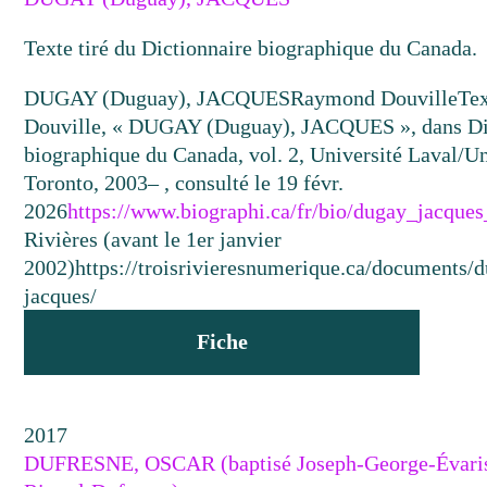
Texte tiré du Dictionnaire biographique du Canada.
DUGAY (Duguay), JACQUES
Raymond Douville
Te
Douville, « DUGAY (Duguay), JACQUES », dans Di
biographique du Canada, vol. 2, Université Laval/Un
Toronto, 2003– , consulté le 19 févr.
2026
https://www.biographi.ca/fr/bio/dugay_jacque
Rivières (avant le 1er janvier
2002)
https://troisrivieresnumerique.ca/documents/
jacques/
Fiche
2017
DUFRESNE, OSCAR (baptisé Joseph-George-Évaris