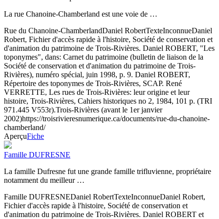
La rue Chanoine-Chamberland est une voie de …
Rue du Chanoine-Chamberland
Daniel Robert
Texte
Inconnue
Daniel
Robert, Fichier d'accès rapide à l'histoire, Société de conservation et
d'animation du patrimoine de Trois-Rivières. Daniel ROBERT, "Les
toponymes", dans: Carnet du patrimoine (bulletin de liaison de la
Société de conservation et d'animation du patrimoine de Trois-
Rivières), numéro spécial, juin 1998, p. 9. Daniel ROBERT,
Répertoire des toponymes de Trois-Rivières, SCAP. René
VERRETTE, Les rues de Trois-Rivières: leur origine et leur
histoire, Trois-Rivières, Cahiers historiques no 2, 1984, 101 p. (TRI
971.445 V553r).
Trois-Rivières (avant le 1er janvier
2002)
https://troisrivieresnumerique.ca/documents/rue-du-chanoine-
chamberland/
Aperçu
Fiche
Famille DUFRESNE
La famille Dufresne fut une grande famille trifluvienne, propriétaire
notamment du meilleur …
Famille DUFRESNE
Daniel Robert
Texte
Inconnue
Daniel Robert,
Fichier d'accès rapide à l'histoire, Société de conservation et
d'animation du patrimoine de Trois-Rivières. Daniel ROBERT et