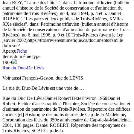
Jean ROY, "La rue des hôtels", dans: Patrimoine trifluvien (bulletin
annuel d'histoire de la Société de conservation et d'animation du
patrimoine de Trois-Rivières), no 4, mai 1994, p. 4 et 5. Daniel
ROBERT, "Les parcs et lieux publics de Trois-Rivières, XVIIe-
XXe siècles", dans: Patrimoine trifluvien (bulletin annuel d'histoire
de la Société de conservation et d'animation du patrimoine de Trois-
Rivières), no 6, mai 1996, p. 9 et 10.
Trois-Rivières (avant le 1er
janvier 2002)
https://troisrivieresnumerique.ca/documents/famille-
dufresne/
Aperçu
Fiche
Items du même type
1969
Rue du Duc-De Lévis
Voir aussi François-Gaston, duc de LÉVIS
La rue du Duc-De Lévis est une voie de …
Rue du Duc-De Lévis
Daniel Robert
Texte
Environ 1969
Daniel
Robert, Fichier d'accès rapide à l'histoire, Société de conservation et
d'animation du patrimoine de Trois-Rivières. Répertoire des édifices
anciens [et] Historique des noms de rues de Cap-de-la-Madeleine,
Corporation des fêtes du 350e anniversaire de Cap-de-la-Madeleine,
2001, 138 pages. Daniel ROBERT, Répertoire des toponymes de
Trois-Rivières, SCAP.
Cap-de-la-