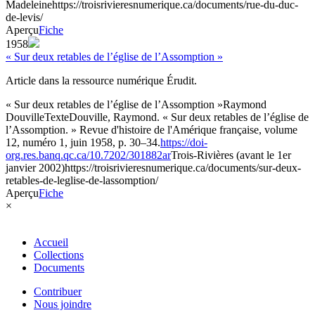
Madeleine
https://troisrivieresnumerique.ca/documents/rue-du-duc-
de-levis/
Aperçu
Fiche
1958
« Sur deux retables de l’église de l’Assomption »
Article dans la ressource numérique Érudit.
« Sur deux retables de l’église de l’Assomption »
Raymond
Douville
Texte
Douville, Raymond. « Sur deux retables de l’église de
l’Assomption. » Revue d'histoire de l'Amérique française, volume
12, numéro 1, juin 1958, p. 30–34.
https://doi-
org.res.banq.qc.ca/10.7202/301882ar
Trois-Rivières (avant le 1er
janvier 2002)
https://troisrivieresnumerique.ca/documents/sur-deux-
retables-de-leglise-de-lassomption/
Aperçu
Fiche
×
Accueil
Collections
Documents
Contribuer
Nous joindre