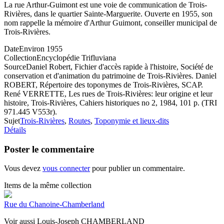
La rue Arthur-Guimont est une voie de communication de Trois-
Rivières, dans le quartier Sainte-Marguerite. Ouverte en 1955, son
nom rappelle la mémoire d'Arthur Guimont, conseiller municipal de
Trois-Rivières.
Date
Environ 1955
Collection
Encyclopédie Trifluviana
Source
Daniel Robert, Fichier d'accès rapide à l'histoire, Société de
conservation et d'animation du patrimoine de Trois-Rivières. Daniel
ROBERT, Répertoire des toponymes de Trois-Rivières, SCAP.
René VERRETTE, Les rues de Trois-Rivières: leur origine et leur
histoire, Trois-Rivières, Cahiers historiques no 2, 1984, 101 p. (TRI
971.445 V553r).
Sujet
Trois-Rivières
,
Routes
,
Toponymie et lieux-dits
Détails
Poster le commentaire
Vous devez
vous connecter
pour publier un commentaire.
Items de la même collection
Rue du Chanoine-Chamberland
Voir aussi Louis-Joseph CHAMBERLAND