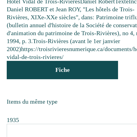
Hôtel Vidal de Trois-Rivières
Daniel Robert
Texte
In
Daniel ROBERT et Jean ROY, "Les hôtels de Trois-
Rivières, XIXe-XXe siècles", dans: Patrimoine trifl
(bulletin annuel d'histoire de la Société de conservat
d'animation du patrimoine de Trois-Rivières), no 4,
1994, p. 3.
Trois-Rivières (avant le 1er janvier
2002)
https://troisrivieresnumerique.ca/documents/h
vidal-de-trois-rivieres/
Fiche
Items du même type
1935