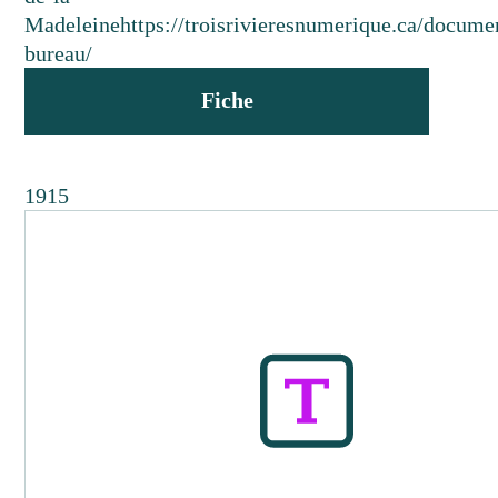
Madeleine
https://troisrivieresnumerique.ca/documen
bureau/
Fiche
1915