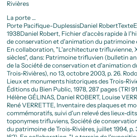
Rivières
La porte …
Porte Pacifique-Duplessis
Daniel Robert
Texte
E
1938
Daniel Robert, Fichier d'accès rapide à l'h
de conservation et d'animation du patrimoine d
En collaboration, "L'architecture trifluvienne,
siècles", dans: Patrimoine trifluvien (bulletin a
de la Société de conservation et d'animation 
Trois-Rivières), no 13, octobre 2003, p. 26. R
Lieux et monuments historiques des Trois-Riviè
Éditions du Bien Public, 1978, 287 pages (TRI 9
Hélène GÉLINAS, Daniel ROBERT, Louise VE
René VERRETTE, Inventaire des plaques et 
commémoratifs, suivi d'un relevé des lieux-dits
toponymes trifluviens, Société de conservatio
du patrimoine de Trois-Rivières, juillet 1994, p. 
I62). En collaboration, "Le terrain de l'expositi