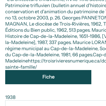
Patrimoine trifluvien (bulletin annuel d'histoir
conservation et d'animation du patrimoine de T
no 13, octobre 2003, p. 26. Georges PANNETO
MAGNAN, Le diocèse de Trois-Rivières, 1962, Tr
Éditions du Bien public, 1962, 513 pages. Ma
Histoire de Cap-de-la-Madeleine, 1651-1986, [
la-Madeleine], 1987, 337 pages. Maurice LORA
régime municipal au Cap-de-la-Madeleine, Soc
du Cap-de-la-Madeleine, 1981, 66 pages.
Cap-d
Madeleine
https://troisrivieresnumerique.ca/
sainte-famille/
Fiche
1938