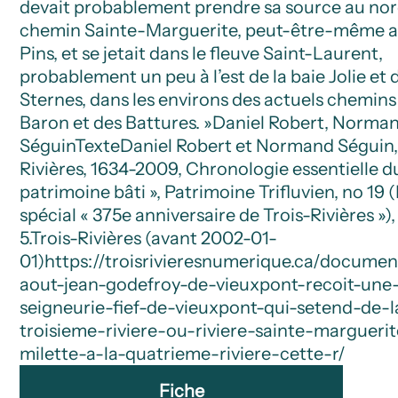
devait probablement prendre sa source au no
chemin Sainte-Marguerite, peut-être-même a
Pins, et se jetait dans le fleuve Saint-Laurent,
probablement un peu à l’est de la baie Jolie et d
Sternes, dans les environs des actuels chemin
Baron et des Battures. »
Daniel Robert, Norma
Séguin
Texte
Daniel Robert et Normand Séguin, 
Rivières, 1634-2009, Chronologie essentielle d
patrimoine bâti », Patrimoine Trifluvien, no 1
spécial « 375e anniversaire de Trois-Rivières »),
5.
Trois-Rivières (avant 2002-01-
01)
https://troisrivieresnumerique.ca/documen
aout-jean-godefroy-de-vieuxpont-recoit-une
seigneurie-fief-de-vieuxpont-qui-setend-de-l
troisieme-riviere-ou-riviere-sainte-marguerit
milette-a-la-quatrieme-riviere-cette-r/
Fiche