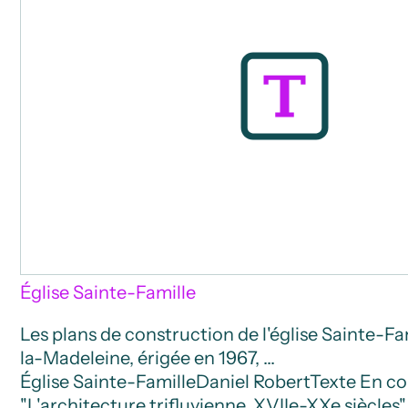
Église Sainte-Famille
Les plans de construction de l'église Sainte-F
la-Madeleine, érigée en 1967, …
Église Sainte-Famille
Daniel Robert
Texte
En co
"L'architecture trifluvienne, XVIIe-XXe siècles"