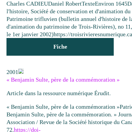
Charles CADIEU
Daniel Robert
Texte
Environ 1645
D
l'histoire, Société de conservation et d'animation du
Patrimoine trifluvien (bulletin annuel d'histoire de 
d'animation du patrimoine de Trois-Rivières), no 11,
le 1er janvier 2002)
https://troisrivieresnumerique.
Fiche
2001
« Benjamin Sulte, père de la commémoration »
Article dans la ressource numérique Érudit.
« Benjamin Sulte, père de la commémoration »
Patr
Benjamin Sulte, père de la commémoration. » Journa
Association / Revue de la Société historique du Can
72.
https://doi-