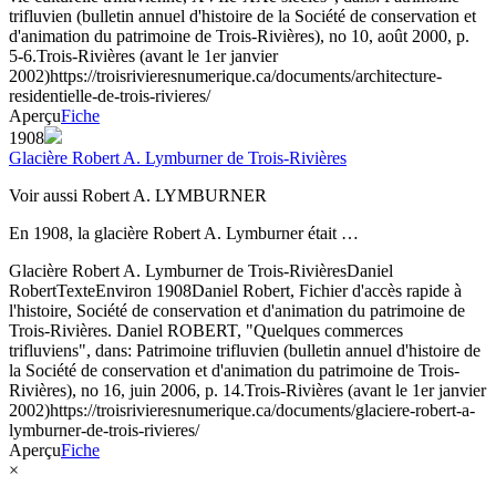
trifluvien (bulletin annuel d'histoire de la Société de conservation et
d'animation du patrimoine de Trois-Rivières), no 10, août 2000, p.
5-6.
Trois-Rivières (avant le 1er janvier
2002)
https://troisrivieresnumerique.ca/documents/architecture-
residentielle-de-trois-rivieres/
Aperçu
Fiche
1908
Glacière Robert A. Lymburner de Trois-Rivières
Voir aussi Robert A. LYMBURNER
En 1908, la glacière Robert A. Lymburner était …
Glacière Robert A. Lymburner de Trois-Rivières
Daniel
Robert
Texte
Environ 1908
Daniel Robert, Fichier d'accès rapide à
l'histoire, Société de conservation et d'animation du patrimoine de
Trois-Rivières. Daniel ROBERT, "Quelques commerces
trifluviens", dans: Patrimoine trifluvien (bulletin annuel d'histoire de
la Société de conservation et d'animation du patrimoine de Trois-
Rivières), no 16, juin 2006, p. 14.
Trois-Rivières (avant le 1er janvier
2002)
https://troisrivieresnumerique.ca/documents/glaciere-robert-a-
lymburner-de-trois-rivieres/
Aperçu
Fiche
×