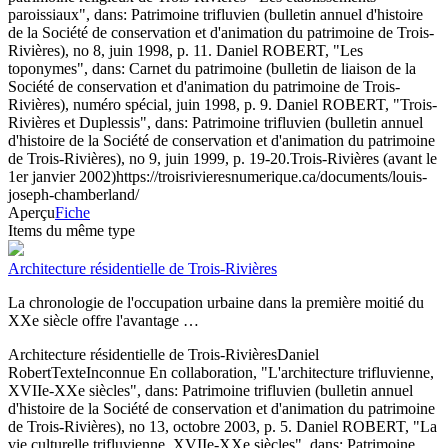
paroissiaux", dans: Patrimoine trifluvien (bulletin annuel d'histoire
de la Société de conservation et d'animation du patrimoine de Trois-
Rivières), no 8, juin 1998, p. 11. Daniel ROBERT, "Les
toponymes", dans: Carnet du patrimoine (bulletin de liaison de la
Société de conservation et d'animation du patrimoine de Trois-
Rivières), numéro spécial, juin 1998, p. 9. Daniel ROBERT, "Trois-
Rivières et Duplessis", dans: Patrimoine trifluvien (bulletin annuel
d'histoire de la Société de conservation et d'animation du patrimoine
de Trois-Rivières), no 9, juin 1999, p. 19-20.
Trois-Rivières (avant le
1er janvier 2002)
https://troisrivieresnumerique.ca/documents/louis-
joseph-chamberland/
Aperçu
Fiche
Items du même type
Architecture résidentielle de Trois-Rivières
La chronologie de l'occupation urbaine dans la première moitié du
XXe siècle offre l'avantage …
Architecture résidentielle de Trois-Rivières
Daniel
Robert
Texte
Inconnue
En collaboration, "L'architecture trifluvienne,
XVIIe-XXe siècles", dans: Patrimoine trifluvien (bulletin annuel
d'histoire de la Société de conservation et d'animation du patrimoine
de Trois-Rivières), no 13, octobre 2003, p. 5. Daniel ROBERT, "La
vie culturelle trifluvienne, XVIIe-XXe siècles", dans: Patrimoine