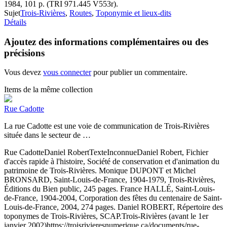
1984, 101 p. (TRI 971.445 V553r).
Sujet
Trois-Rivières
,
Routes
,
Toponymie et lieux-dits
Détails
Ajoutez des informations complémentaires ou des
précisions
Vous devez
vous connecter
pour publier un commentaire.
Items de la même collection
Rue Cadotte
La rue Cadotte est une voie de communication de Trois-Rivières
située dans le secteur de …
Rue Cadotte
Daniel Robert
Texte
Inconnue
Daniel Robert, Fichier
d'accès rapide à l'histoire, Société de conservation et d'animation du
patrimoine de Trois-Rivières. Monique DUPONT et Michel
BRONSARD, Saint-Louis-de-France, 1904-1979, Trois-Rivières,
Éditions du Bien public, 245 pages. France HALLÉ, Saint-Louis-
de-France, 1904-2004, Corporation des fêtes du centenaire de Saint-
Louis-de-France, 2004, 274 pages. Daniel ROBERT, Répertoire des
toponymes de Trois-Rivières, SCAP.
Trois-Rivières (avant le 1er
janvier 2002)
https://troisrivieresnumerique.ca/documents/rue-