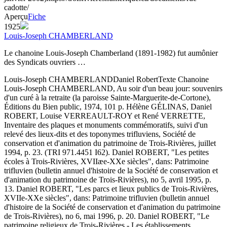
cadotte/
Aperçu
Fiche
1925
Louis-Joseph CHAMBERLAND
Le chanoine Louis-Joseph Chamberland (1891-1982) fut aumônier
des Syndicats ouvriers …
Louis-Joseph CHAMBERLAND
Daniel Robert
Texte
Chanoine
Louis-Joseph CHAMBERLAND, Au soir d'un beau jour: souvenirs
d'un curé à la retraite (la paroisse Sainte-Marguerite-de-Cortone),
Éditions du Bien public, 1974, 101 p. Hélène GÉLINAS, Daniel
ROBERT, Louise VERREAULT-ROY et René VERRETTE,
Inventaire des plaques et monuments commémoratifs, suivi d'un
relevé des lieux-dits et des toponymes trifluviens, Société de
conservation et d'animation du patrimoine de Trois-Rivières, juillet
1994, p. 23. (TRI 971.4451 I62). Daniel ROBERT, "Les petites
écoles à Trois-Rivières, XVIIæe-XXe siècles", dans: Patrimoine
trifluvien (bulletin annuel d'histoire de la Société de conservation et
d'animation du patrimoine de Trois-Rivières), no 5, avril 1995, p.
13. Daniel ROBERT, "Les parcs et lieux publics de Trois-Rivières,
XVIIe-XXe siècles", dans: Patrimoine trifluvien (bulletin annuel
d'histoire de la Société de conservation et d'animation du patrimoine
de Trois-Rivières), no 6, mai 1996, p. 20. Daniel ROBERT, "Le
patrimoine religieux de Trois-Rivières - Les établissements