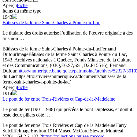
Aperçu
Fiche
Items du même type
1943
Bâtisses de la ferme Saint-Charles à Pointe-du-Lac
Le titulaire des droits autorise l’utilisation de l’œuvre originale à des
fins non …
Bâtisses de la ferme Saint-Charles à Pointe-du-Lac
Fernand
Dufour
Image
Bâtisses de la ferme Saint-Charles à Pointe-du-Lac,
1943, Archives nationales à Québec, Fonds Ministère de la Culture
et des Communications, (03Q,E6,S7,SS1,D2,P15516), Fernand
Dufour.
https://numerique.banq.qc.ca/patrimoine/archives/52327/301
du-Lac
https://troisrivieresnumerique.ca/documents/batisses-de-la-
ferme-saint-charles-a-pointe-du-lac/
Aperçu
Fiche
1914
Le pont de fer entre Trois-Rivières et Cap-de-la-Madeleine
Le pont de fer (1901-1948) qui précéda le pont Duplessis, et dont il
reste deux piliers côté …
Le pont de fer entre Trois-Rivières et Cap-de-la-Madeleine
Harry
Sutcliffe
Image
Environ 1914
Musée McCord Stewart Montréal,
M2011.64.2.2.182.2
https://collections.musee-mccord-