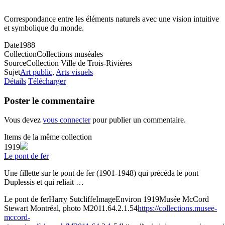
Correspondance entre les éléments naturels avec une vision intuitive
et symbolique du monde.
Date
1988
Collection
Collections muséales
Source
Collection Ville de Trois-Rivières
Sujet
Art public
,
Arts visuels
Détails
Télécharger
Poster le commentaire
Vous devez
vous connecter
pour publier un commentaire.
Items de la même collection
1919
Le pont de fer
Une fillette sur le pont de fer (1901-1948) qui précéda le pont
Duplessis et qui reliait …
Le pont de fer
Harry Sutcliffe
Image
Environ 1919
Musée McCord
Stewart Montréal, photo M2011.64.2.1.54
https://collections.musee-
mccord-