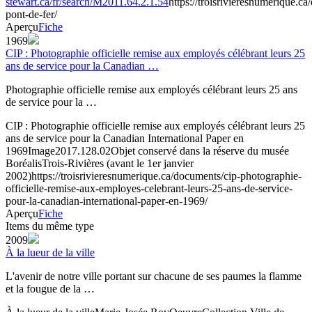
stewart.ca/fr/search/M2011.64.2.1.54
https://troisrivieresnumerique.ca
pont-de-fer/
Aperçu
Fiche
1969
CIP : Photographie officielle remise aux employés célébrant leurs 25
ans de service pour la Canadian …
Photographie officielle remise aux employés célébrant leurs 25 ans
de service pour la …
CIP : Photographie officielle remise aux employés célébrant leurs 25
ans de service pour la Canadian International Paper en
1969
Image
2017.128.02
Objet conservé dans la réserve du musée
Boréalis
Trois-Rivières (avant le 1er janvier
2002)
https://troisrivieresnumerique.ca/documents/cip-photographie-
officielle-remise-aux-employes-celebrant-leurs-25-ans-de-service-
pour-la-canadian-international-paper-en-1969/
Aperçu
Fiche
Items du même type
2009
À la lueur de la ville
L'avenir de notre ville portant sur chacune de ses paumes la flamme
et la fougue de la …