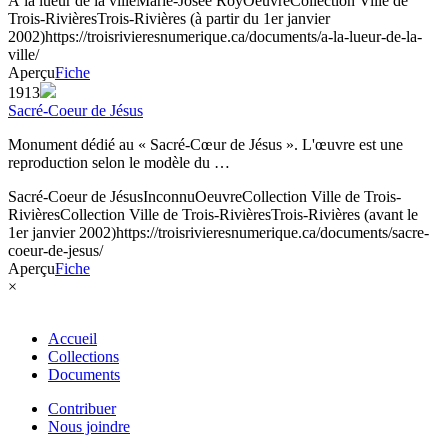
À la lueur de la ville
Marie-Josée Roy
Oeuvre
Collection Ville de
Trois-Rivières
Trois-Rivières (à partir du 1er janvier
2002)
https://troisrivieresnumerique.ca/documents/a-la-lueur-de-la-
ville/
Aperçu
Fiche
1913
Sacré-Coeur de Jésus
Monument dédié au « Sacré-Cœur de Jésus ». L'œuvre est une
reproduction selon le modèle du …
Sacré-Coeur de Jésus
Inconnu
Oeuvre
Collection Ville de Trois-
Rivières
Collection Ville de Trois-Rivières
Trois-Rivières (avant le
1er janvier 2002)
https://troisrivieresnumerique.ca/documents/sacre-
coeur-de-jesus/
Aperçu
Fiche
×
Accueil
Collections
Documents
Contribuer
Nous joindre