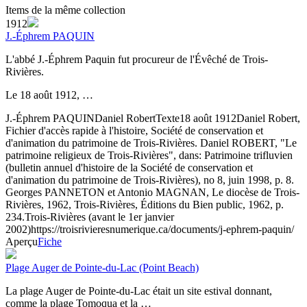
Items de la même collection
1912
J.-Éphrem PAQUIN
L'abbé J.-Éphrem Paquin fut procureur de l'Évêché de Trois-
Rivières.
Le 18 août 1912, …
J.-Éphrem PAQUIN
Daniel Robert
Texte
18 août 1912
Daniel Robert,
Fichier d'accès rapide à l'histoire, Société de conservation et
d'animation du patrimoine de Trois-Rivières. Daniel ROBERT, "Le
patrimoine religieux de Trois-Rivières", dans: Patrimoine trifluvien
(bulletin annuel d'histoire de la Société de conservation et
d'animation du patrimoine de Trois-Rivières), no 8, juin 1998, p. 8.
Georges PANNETON et Antonio MAGNAN, Le diocèse de Trois-
Rivières, 1962, Trois-Rivières, Éditions du Bien public, 1962, p.
234.
Trois-Rivières (avant le 1er janvier
2002)
https://troisrivieresnumerique.ca/documents/j-ephrem-paquin/
Aperçu
Fiche
Plage Auger de Pointe-du-Lac (Point Beach)
La plage Auger de Pointe-du-Lac était un site estival donnant,
comme la plage Tomoqua et la …