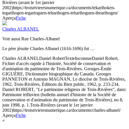
Rivières (avant le 1er janvier
2002)
https://troisrivieresnumerique.ca/documents/tekarihoken-
tegarihogen-tegarioguen-teharihogen-teharihoguen-thearihogen/
Aperçu
Fiche
Charles ALBANEL
Voir aussi Rue Charles-Albanel
Le père jésuite Charles Albanel (1616-1696) fut …
Charles ALBANEL
Daniel Robert
Texte
Inconnue
Daniel Robert,
Fichier d'accès rapide à l'histoire, Société de conservation et
d'animation du patrimoine de Trois-Rivières. Georges-Émile
GIGUÈRE, Dictionnaire biographique du Canada. Georges
PANNETON et Antonio MAGNAN, Le diocèse de Trois-Rivières,
1962, Trois-Rivières, Éditions du Bien public, 1962, p. 233-234.
Daniel ROBERT, "Le patrimoine religieux de Trois-Rivières", dans:
Patrimoine trifluvien (bulletin annuel d'histoire de la Société de
conservation et d'animation du patrimoine de Trois-Rivières), no 8,
juin 1998, p. 1.
Trois-Rivières (avant le 1er janvier
2002)
https://troisrivieresnumerique.ca/documents/charles-albanel/
Aperçu
Fiche
×