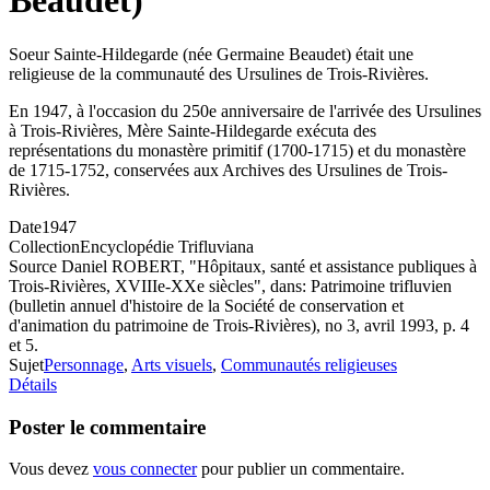
Beaudet)
Soeur Sainte-Hildegarde (née Germaine Beaudet) était une
religieuse de la communauté des Ursulines de Trois-Rivières.
En 1947, à l'occasion du 250e anniversaire de l'arrivée des Ursulines
à Trois-Rivières, Mère Sainte-Hildegarde exécuta des
représentations du monastère primitif (1700-1715) et du monastère
de 1715-1752, conservées aux Archives des Ursulines de Trois-
Rivières.
Date
1947
Collection
Encyclopédie Trifluviana
Source
Daniel ROBERT, "Hôpitaux, santé et assistance publiques à
Trois-Rivières, XVIIIe-XXe siècles", dans: Patrimoine trifluvien
(bulletin annuel d'histoire de la Société de conservation et
d'animation du patrimoine de Trois-Rivières), no 3, avril 1993, p. 4
et 5.
Sujet
Personnage
,
Arts visuels
,
Communautés religieuses
Détails
Poster le commentaire
Vous devez
vous connecter
pour publier un commentaire.