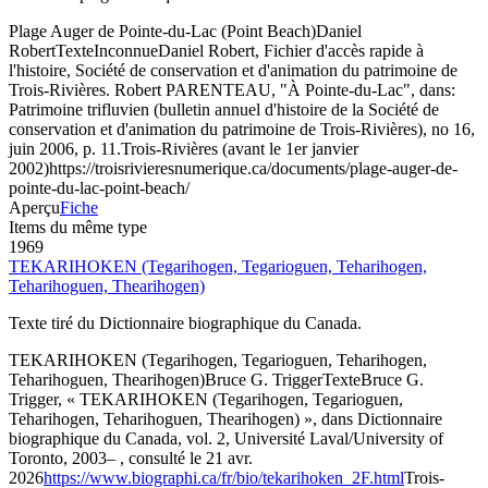
Plage Auger de Pointe-du-Lac (Point Beach)
Daniel
Robert
Texte
Inconnue
Daniel Robert, Fichier d'accès rapide à
l'histoire, Société de conservation et d'animation du patrimoine de
Trois-Rivières. Robert PARENTEAU, "À Pointe-du-Lac", dans:
Patrimoine trifluvien (bulletin annuel d'histoire de la Société de
conservation et d'animation du patrimoine de Trois-Rivières), no 16,
juin 2006, p. 11.
Trois-Rivières (avant le 1er janvier
2002)
https://troisrivieresnumerique.ca/documents/plage-auger-de-
pointe-du-lac-point-beach/
Aperçu
Fiche
Items du même type
1969
TEKARIHOKEN (Tegarihogen, Tegarioguen, Teharihogen,
Teharihoguen, Thearihogen)
Texte tiré du Dictionnaire biographique du Canada.
TEKARIHOKEN (Tegarihogen, Tegarioguen, Teharihogen,
Teharihoguen, Thearihogen)
Bruce G. Trigger
Texte
Bruce G.
Trigger, « TEKARIHOKEN (Tegarihogen, Tegarioguen,
Teharihogen, Teharihoguen, Thearihogen) », dans Dictionnaire
biographique du Canada, vol. 2, Université Laval/University of
Toronto, 2003– , consulté le 21 avr.
2026
https://www.biographi.ca/fr/bio/tekarihoken_2F.html
Trois-