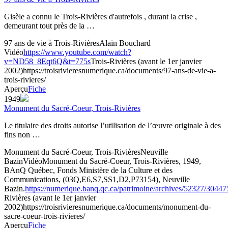
Gisèle a connu le Trois-Rivières d'autrefois , durant la crise ,
demeurant tout près de la …
97 ans de vie à Trois-Rivières
Alain Bouchard
Vidéo
https://www.youtube.com/watch?
v=ND58_8Eqt6Q&t=775s
Trois-Rivières (avant le 1er janvier
2002)
https://troisrivieresnumerique.ca/documents/97-ans-de-vie-a-
trois-rivieres/
Aperçu
Fiche
1949
Monument du Sacré-Coeur, Trois-Rivières
Le titulaire des droits autorise l’utilisation de l’œuvre originale à des
fins non …
Monument du Sacré-Coeur, Trois-Rivières
Neuville
Bazin
Vidéo
Monument du Sacré-Coeur, Trois-Rivières, 1949,
BAnQ Québec, Fonds Ministère de la Culture et des
Communications, (03Q,E6,S7,SS1,D2,P73154), Neuville
Bazin.
https://numerique.banq.qc.ca/patrimoine/archives/52327/30447
Rivières (avant le 1er janvier
2002)
https://troisrivieresnumerique.ca/documents/monument-du-
sacre-coeur-trois-rivieres/
Aperçu
Fiche