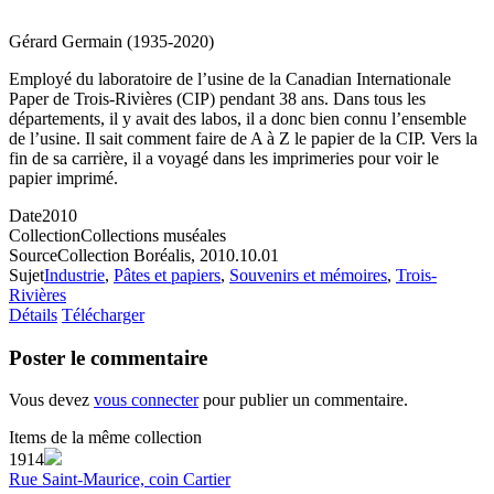
Gérard Germain (1935-2020)
Employé du laboratoire de l’usine de la Canadian Internationale
Paper de Trois-Rivières (CIP) pendant 38 ans. Dans tous les
départements, il y avait des labos, il a donc bien connu l’ensemble
de l’usine. Il sait comment faire de A à Z le papier de la CIP. Vers la
fin de sa carrière, il a voyagé dans les imprimeries pour voir le
papier imprimé.
Date
2010
Collection
Collections muséales
Source
Collection Boréalis, 2010.10.01
Sujet
Industrie
,
Pâtes et papiers
,
Souvenirs et mémoires
,
Trois-
Rivières
Détails
Télécharger
Poster le commentaire
Vous devez
vous connecter
pour publier un commentaire.
Items de la même collection
1914
Rue Saint-Maurice, coin Cartier