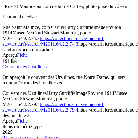
"Rue St-Maurice au coin de la rue Cartier; photo prise du côteau.
Le tunnel n'existe …
Rue Saint-Maurice, coin Cartier
Harry Sutcliffe
Image
Environ
1914
Musée McCord Stewart Montréal, photo
M2011.64.2.2.74.3
https://collections.musee-mccord-
stewart.ca/fr/search/M2011.64.2.2.74.3
https://troisrivieresnumerique
saint-maurice-coin-cartier/
Aperçu
Fiche
1914
Couvent des Ursulines
On aperçoit le couvent des Ursulines, rue Notre-Dame, qui sera
renommée rue des Ursulines en …
Couvent des Ursulines
Harry Sutcliffe
Image
Environ 1914
Musée
McCord Stewart Montréal, photo
M2011.64.2.2.79.4
https://collections.musee-mccord-
stewart.ca/fr/search/M2011.64.2.2.79.4
https://troisrivieresnumerique
des-ursulines/
Aperçu
Fiche
Items du même type
2026
97 ans de vie à Trois-Rivières