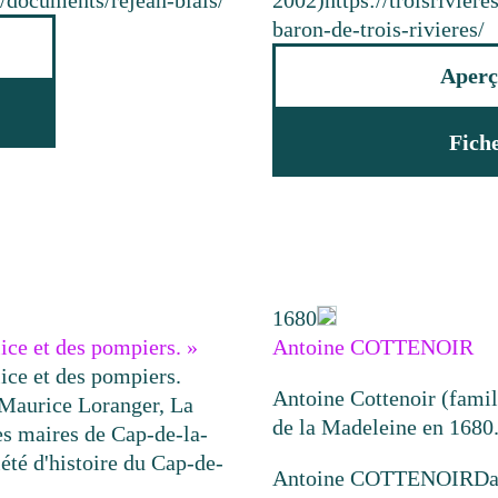
a/documents/rejean-blais/
2002)
https://troisrivie
baron-de-trois-rivieres/
Aperç
Fich
1680
ice et des pompiers. »
Antoine COTTENOIR
ice et des pompiers.
Antoine Cottenoir (fami
Maurice Loranger, La
de la Madeleine en 1680
es maires de Cap-de-la-
té d'histoire du Cap-de-
Antoine COTTENOIR
Da