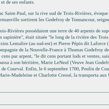
 et de ses enfants.
ac Saint-Paul, sur la rive sud de Trois-Rivières, évoque
rmanville sortirent les Godefroy de Tonnancour, seign
ois-Rivières possédaient une terre de 40 arpents de sup
n sapinière", était située "le long de la rivière des Troi
isins Lemaître (au sud-est) et Pierre Pépin dit Laforce (
Compagnie de la Nouvelle-France à Thomas Godefroy de
 cens par arpent, "le dit cens portant lods et ventes, sa
passa à son héritière, Marie LeNeuf (Veuve Jean Godefro
n de Courval. Enfin, le 6 septembre 1700, Poulin de Co
arie-Madeleine et Charlotte Cressé, la transporta aux 