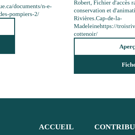
Robert, Fichier d'accès ra
que.ca/documents/n-e-
conservation et d'animat
des-pompiers-2/
Rivières.
Cap-de-la-
Madeleine
https://troisr
cottenoir/
Aperç
Fich
ACCUEIL
CONTRIB