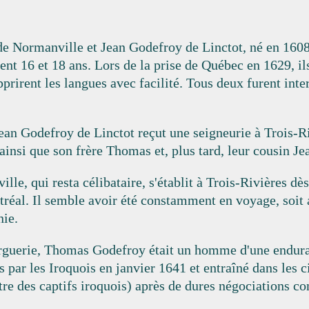
e Normanville et Jean Godefroy de Linctot, né en 1608
ent 16 et 18 ans. Lors de la prise de Québec en 1629, i
prirent les langues avec facilité. Tous deux furent int
an Godefroy de Linctot reçut une seigneurie à Trois-Riv
 ainsi que son frère Thomas et, plus tard, leur cousin Je
, qui resta célibataire, s'établit à Trois-Rivières dès
tréal. Il semble avoir été constamment en voyage, soit 
nie.
uerie, Thomas Godefroy était un homme d'une enduran
par les Iroquois en janvier 1641 et entraîné dans les c
tre des captifs iroquois) après de dures négociations co