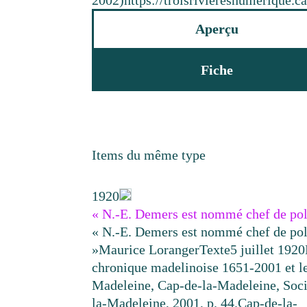
2002)
https://troisrivieresnumerique.c
Aperçu
Fiche
Items du même type
1920
« N.-E. Demers est nommé chef de pol
« N.-E. Demers est nommé chef de pol
»
Maurice Loranger
Texte
5 juillet 1920
chronique madelinoise 1651-2001 et l
Madeleine, Cap-de-la-Madeleine, Socié
la-Madeleine, 2001, p. 44.
Cap-de-la-