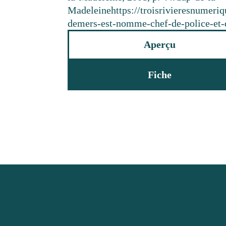
Madeleine
https://troisrivieresnumeri
demers-est-nomme-chef-de-police-et-
Aperçu
Fiche