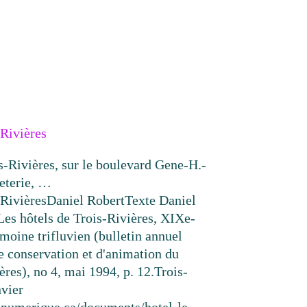
-Rivières
s-Rivières, sur le boulevard Gene-H.-
peterie, …
-Rivières
Daniel Robert
Texte
Daniel
s hôtels de Trois-Rivières, XIXe-
moine trifluvien (bulletin annuel
de conservation et d'animation du
res), no 4, mai 1994, p. 12.
Trois-
nvier