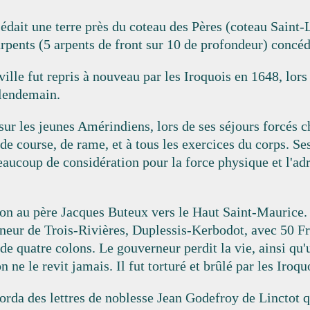
ait une terre près du coteau des Pères (coteau Saint-Lou
 arpents (5 arpents de front sur 10 de profondeur) concé
e fut repris à nouveau par les Iroquois en 1648, lors
 lendemain.
sur les jeunes Amérindiens, lors de ses séjours forcés ch
de course, de rame, et à tous les exercices du corps. Se
eaucoup de considération pour la force physique et l'ad
on au père Jacques Buteux vers le Haut Saint-Maurice. 
erneur de Trois-Rivières, Duplessis-Kerbodot, avec 50 F
 de quatre colons. Le gouverneur perdit la vie, ainsi q
ne le revit jamais. Il fut torturé et brûlé par les Iroqu
orda des lettres de noblesse Jean Godefroy de Linctot q