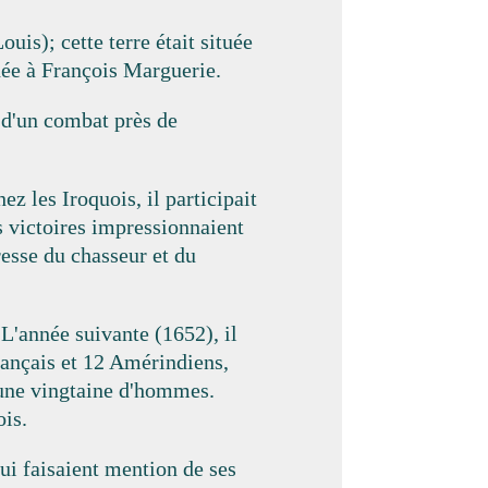
is); cette terre était située
dée à François Marguerie.
 d'un combat près de
ez les Iroquois, il participait
s victoires impressionnaient
resse du chasseur et du
L'année suivante (1652), il
rançais et 12 Amérindiens,
u'une vingtaine d'hommes.
ois.
ui faisaient mention de ses