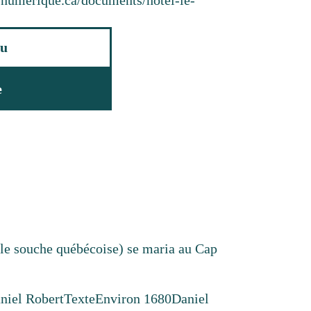
resnumerique.ca/documents/hotel-le-
u
e
lle souche québécoise) se maria au Cap
.
niel Robert
Texte
Environ 1680
Daniel