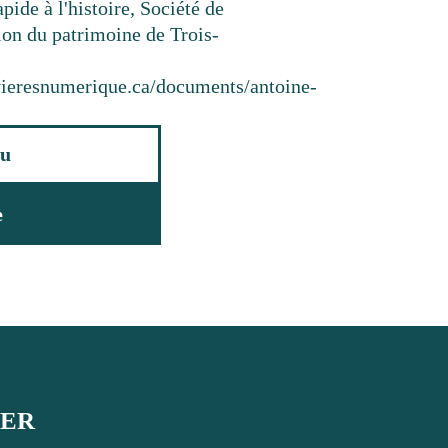
pide à l'histoire, Société de
ion du patrimoine de Trois-
ivieresnumerique.ca/documents/antoine-
u
e
UER