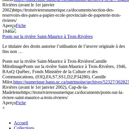
Rivières (avant le 1er janvier
2002)
https://troisrivieresnumerique.ca/documents/section-des-
reservoirs-des-pates-a-papier-ecole-provinciale-de-papeterie-trois-
rivieres/
Aperçu
Fiche
1946
Ponts sur la rivière Saint-Maurice à Trois-Rivières
Le titulaire des droits autorise l’utilisation de l’œuvre originale à des
fins non …
Ponts sur la rivière Saint-Maurice à Trois-Rivières
Camille
Milot
Image
Ponts sur la rivière Saint-Maurice à Trois-Rivières, 1946,
BAnQ Québec, Fonds Ministère de la Culture et des
Communications, (03Q,E6,S7,SS1,D2,P34280), Camille
Milot.
https://numerique.banq.qc.ca/patrimoine/archives/52327/30282
Rivières (avant le 1er janvier 2002), Cap-de-la-
Madeleine
https://troisrivieresnumerique.ca/documents/ponts-sur-la-
riviere-saint-maurice-a-trois-rivieres/
Aperçu
Fiche
×
Accueil
Collections