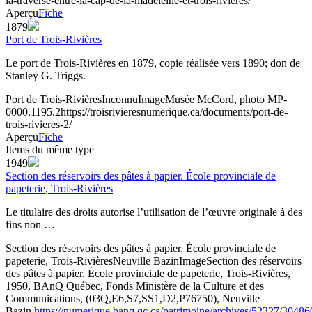
la-traverse-entre-la-cap-de-la-madeleine-et-trois-rivieres/
Aperçu
Fiche
1879
Port de Trois-Rivières
Le port de Trois-Rivières en 1879, copie réalisée vers 1890; don de
Stanley G. Triggs.
Port de Trois-Rivières
Inconnu
Image
Musée McCord, photo MP-
0000.1195.2
https://troisrivieresnumerique.ca/documents/port-de-
trois-rivieres-2/
Aperçu
Fiche
Items du même type
1949
Section des réservoirs des pâtes à papier. École provinciale de
papeterie, Trois-Rivières
Le titulaire des droits autorise l’utilisation de l’œuvre originale à des
fins non …
Section des réservoirs des pâtes à papier. École provinciale de
papeterie, Trois-Rivières
Neuville Bazin
Image
Section des réservoirs
des pâtes à papier. École provinciale de papeterie, Trois-Rivières,
1950, BAnQ Québec, Fonds Ministère de la Culture et des
Communications, (03Q,E6,S7,SS1,D2,P76750), Neuville
Bazin.
https://numerique.banq.qc.ca/patrimoine/archives/52327/30486