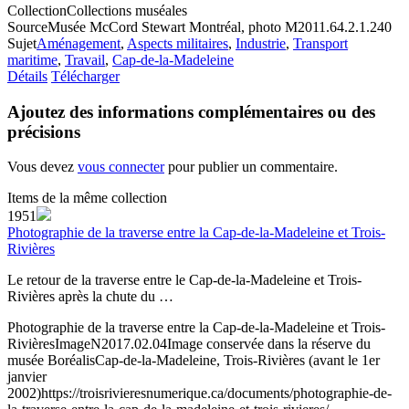
Collection
Collections muséales
Source
Musée McCord Stewart Montréal, photo M2011.64.2.1.240
Sujet
Aménagement
,
Aspects militaires
,
Industrie
,
Transport
maritime
,
Travail
,
Cap-de-la-Madeleine
Détails
Télécharger
Ajoutez des informations complémentaires ou des
précisions
Vous devez
vous connecter
pour publier un commentaire.
Items de la même collection
1951
Photographie de la traverse entre la Cap-de-la-Madeleine et Trois-
Rivières
Le retour de la traverse entre le Cap-de-la-Madeleine et Trois-
Rivières après la chute du …
Photographie de la traverse entre la Cap-de-la-Madeleine et Trois-
Rivières
Image
N2017.02.04
Image conservée dans la réserve du
musée Boréalis
Cap-de-la-Madeleine, Trois-Rivières (avant le 1er
janvier
2002)
https://troisrivieresnumerique.ca/documents/photographie-de-