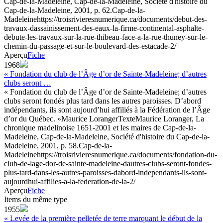
Cap-de-la-Madeleine, Cap-de-la-Madeleine, Société d'histoire du
Cap-de-la-Madeleine, 2001, p. 62.
Cap-de-la-
Madeleine
https://troisrivieresnumerique.ca/documents/debut-des-
travaux-dassainissement-des-eaux-la-firme-continental-asphalte-
debute-les-travaux-sur-la-rue-thibeau-face-a-la-rue-thuney-sur-le-
chemin-du-passage-et-sur-le-boulevard-des-estacade-2/
Aperçu
Fiche
1968
« Fondation du club de l’Âge d’or de Sainte-Madeleine; d’autres
clubs seront …
« Fondation du club de l’Âge d’or de Sainte-Madeleine; d’autres
clubs seront fondés plus tard dans les autres paroisses. D’abord
indépendants, ils sont aujourd’hui affiliés à la Fédération de l’Âge
d’or du Québec. »
Maurice Loranger
Texte
Maurice Loranger, La
chronique madelinoise 1651-2001 et les maires de Cap-de-la-
Madeleine, Cap-de-la-Madeleine, Société d'histoire du Cap-de-la-
Madeleine, 2001, p. 58.
Cap-de-la-
Madeleine
https://troisrivieresnumerique.ca/documents/fondation-du-
club-de-lage-dor-de-sainte-madeleine-dautres-clubs-seront-fondes-
plus-tard-dans-les-autres-paroisses-dabord-independants-ils-sont-
aujourdhui-affilies-a-la-federation-de-la-2/
Aperçu
Fiche
Items du même type
1955
« Levée de la première pelletée de terre marquant le début de la