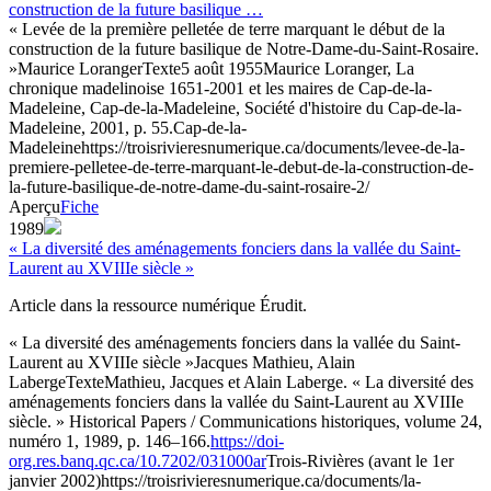
construction de la future basilique …
« Levée de la première pelletée de terre marquant le début de la
construction de la future basilique de Notre-Dame-du-Saint-Rosaire.
»
Maurice Loranger
Texte
5 août 1955
Maurice Loranger, La
chronique madelinoise 1651-2001 et les maires de Cap-de-la-
Madeleine, Cap-de-la-Madeleine, Société d'histoire du Cap-de-la-
Madeleine, 2001, p. 55.
Cap-de-la-
Madeleine
https://troisrivieresnumerique.ca/documents/levee-de-la-
premiere-pelletee-de-terre-marquant-le-debut-de-la-construction-de-
la-future-basilique-de-notre-dame-du-saint-rosaire-2/
Aperçu
Fiche
1989
« La diversité des aménagements fonciers dans la vallée du Saint-
Laurent au XVIIIe siècle »
Article dans la ressource numérique Érudit.
« La diversité des aménagements fonciers dans la vallée du Saint-
Laurent au XVIIIe siècle »
Jacques Mathieu, Alain
Laberge
Texte
Mathieu, Jacques et Alain Laberge. « La diversité des
aménagements fonciers dans la vallée du Saint-Laurent au XVIIIe
siècle. » Historical Papers / Communications historiques, volume 24,
numéro 1, 1989, p. 146–166.
https://doi-
org.res.banq.qc.ca/10.7202/031000ar
Trois-Rivières (avant le 1er
janvier 2002)
https://troisrivieresnumerique.ca/documents/la-