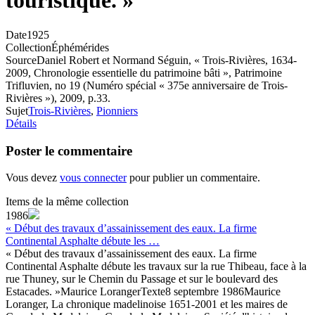
touristique. »
Date
1925
Collection
Éphémérides
Source
Daniel Robert et Normand Séguin, « Trois-Rivières, 1634-
2009, Chronologie essentielle du patrimoine bâti », Patrimoine
Trifluvien, no 19 (Numéro spécial « 375e anniversaire de Trois-
Rivières »), 2009, p.33.
Sujet
Trois-Rivières
,
Pionniers
Détails
Poster le commentaire
Vous devez
vous connecter
pour publier un commentaire.
Items de la même collection
1986
« Début des travaux d’assainissement des eaux. La firme
Continental Asphalte débute les …
« Début des travaux d’assainissement des eaux. La firme
Continental Asphalte débute les travaux sur la rue Thibeau, face à la
rue Thuney, sur le Chemin du Passage et sur le boulevard des
Estacades. »
Maurice Loranger
Texte
8 septembre 1986
Maurice
Loranger, La chronique madelinoise 1651-2001 et les maires de