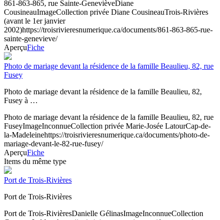
861-863-865, rue Sainte-Geneviève
Diane
Cousineau
Image
Collection privée Diane Cousineau
Trois-Rivières
(avant le 1er janvier
2002)
https://troisrivieresnumerique.ca/documents/861-863-865-rue-
sainte-genevieve/
Aperçu
Fiche
Photo de mariage devant la résidence de la famille Beaulieu, 82, rue
Fusey
Photo de mariage devant la résidence de la famille Beaulieu, 82,
Fusey à …
Photo de mariage devant la résidence de la famille Beaulieu, 82, rue
Fusey
Image
Inconnue
Collection privée Marie-Josée Latour
Cap-de-
la-Madeleine
https://troisrivieresnumerique.ca/documents/photo-de-
mariage-devant-le-82-rue-fusey/
Aperçu
Fiche
Items du même type
Port de Trois-Rivières
Port de Trois-Rivières
Port de Trois-Rivières
Danielle Gélinas
Image
Inconnue
Collection