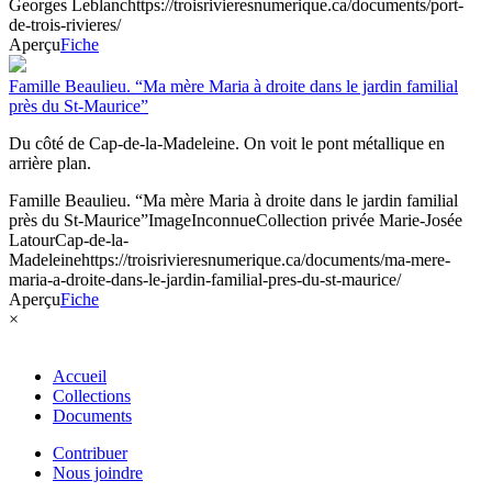
Georges Leblanc
https://troisrivieresnumerique.ca/documents/port-
de-trois-rivieres/
Aperçu
Fiche
Famille Beaulieu. “Ma mère Maria à droite dans le jardin familial
près du St-Maurice”
Du côté de Cap-de-la-Madeleine. On voit le pont métallique en
arrière plan.
Famille Beaulieu. “Ma mère Maria à droite dans le jardin familial
près du St-Maurice”
Image
Inconnue
Collection privée Marie-Josée
Latour
Cap-de-la-
Madeleine
https://troisrivieresnumerique.ca/documents/ma-mere-
maria-a-droite-dans-le-jardin-familial-pres-du-st-maurice/
Aperçu
Fiche
×
Accueil
Collections
Documents
Contribuer
Nous joindre