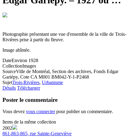
Edgar Gariépy. – 1927 ou …
Photographie présentant une vue d'ensemble de la ville de Trois-
Rivières prise à partir du fleuve.
Image abîmée.
Date
Environ 1928
Collection
Images
Source
Ville de Montréal, Section des archives, Fonds Edgar
Gariépy, Cote CA M001 BM042-Y-1-P2468
Sujet
Trois-Rivières
,
Urbanisme
Détails
Télécharger
Poster le commentaire
Vous devez
vous connecter
pour publier un commentaire.
Items de la même collection
2002
861-863-865, rue Sainte-Geneviève