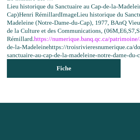
Lieu historique du Sanctuaire au Cap-de-la-Madele
Cap)
Henri Rémillard
Image
Lieu historique du Sanct
Madeleine (Notre-Dame-du-Cap), 1977, BAnQ Vieux
de la Culture et des Communications, (06M,E6,S7,
Rémillard.
https://numerique.banq.qc.ca/patrimoine
de-la-Madeleine
https://troisrivieresnumerique.ca/d
sanctuaire-au-cap-de-la-madeleine-notre-dame-du-c
Fiche