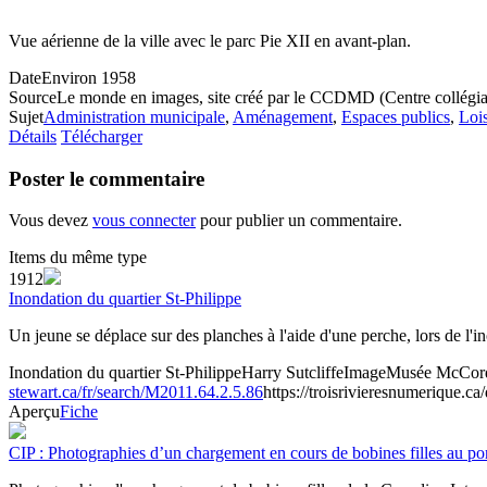
Vue aérienne de la ville avec le parc Pie XII en avant-plan.
Date
Environ 1958
Source
Le monde en images, site créé par le CCDMD (Centre collégial
Sujet
Administration municipale
,
Aménagement
,
Espaces publics
,
Lois
Détails
Télécharger
Poster le commentaire
Vous devez
vous connecter
pour publier un commentaire.
Items du même type
1912
Inondation du quartier St-Philippe
Un jeune se déplace sur des planches à l'aide d'une perche, lors de l'
Inondation du quartier St-Philippe
Harry Sutcliffe
Image
Musée McCord 
stewart.ca/fr/search/M2011.64.2.5.86
https://troisrivieresnumerique.ca
Aperçu
Fiche
CIP : Photographies d’un chargement en cours de bobines filles au por