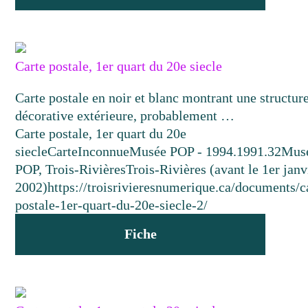
Carte postale, 1er quart du 20e siecle
Carte postale en noir et blanc montrant une structur
décorative extérieure, probablement …
Carte postale, 1er quart du 20e
siecle
Carte
Inconnue
Musée POP - 1994.1991.32
Mus
POP, Trois-Rivières
Trois-Rivières (avant le 1er janv
2002)
https://troisrivieresnumerique.ca/documents/c
postale-1er-quart-du-20e-siecle-2/
Fiche