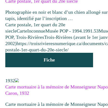
Carte postale, 1er quart du 20e siecle
Photographie en noir et blanc d’un chien allongé sur
tapis, identifié par l’inscription …
Carte postale, 1er quart du 20e
siecle
Carte
Inconnue
Musée POP - 1994.1991.53
Mus
POP, Trois-Rivières
Trois-Rivières (avant le 1er janv
2002)
https://troisrivieresnumerique.ca/documents/c
postale-1er-quart-du-20e-siecle/
Fiche
1932
Carte mortuaire à la mémoire de Monseigneur Napo
Caron, 1932
Carte mortuaire à la mémoire de Monseigneur Napo