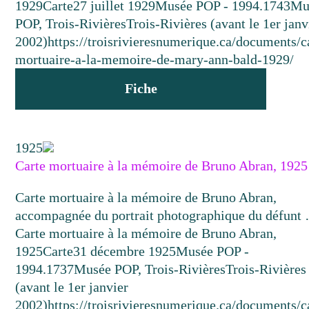
1929
Carte
27 juillet 1929
Musée POP - 1994.1743
Mu
POP, Trois-Rivières
Trois-Rivières (avant le 1er janv
2002)
https://troisrivieresnumerique.ca/documents/c
mortuaire-a-la-memoire-de-mary-ann-bald-1929/
Fiche
1925
Carte mortuaire à la mémoire de Bruno Abran, 1925
Carte mortuaire à la mémoire de Bruno Abran,
accompagnée du portrait photographique du défunt
Carte mortuaire à la mémoire de Bruno Abran,
1925
Carte
31 décembre 1925
Musée POP -
1994.1737
Musée POP, Trois-Rivières
Trois-Rivières
(avant le 1er janvier
2002)
https://troisrivieresnumerique.ca/documents/c