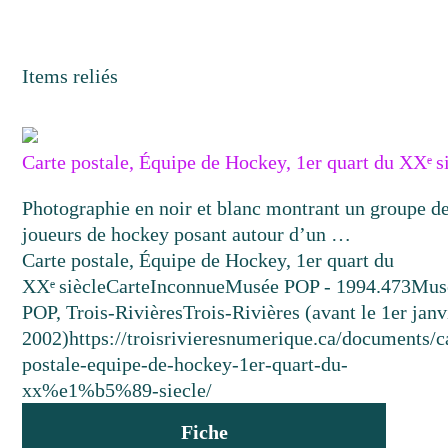
Items reliés
Carte postale, Équipe de Hockey, 1er quart du XXᵉ s
Photographie en noir et blanc montrant un groupe d
joueurs de hockey posant autour d’un …
Carte postale, Équipe de Hockey, 1er quart du
XXᵉ siècle
Carte
Inconnue
Musée POP - 1994.473
Mus
POP, Trois-Rivières
Trois-Rivières (avant le 1er janv
2002)
https://troisrivieresnumerique.ca/documents/c
postale-equipe-de-hockey-1er-quart-du-
xx%e1%b5%89-siecle/
Fiche