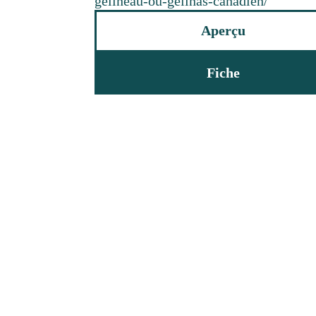
gelineau-ou-gelinas-canadien/
Aperçu
Fiche