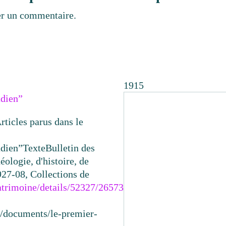
er un commentaire.
1915
adien”
ticles parus dans le
adien”
Texte
Bulletin des
éologie, d'histoire, de
927-08, Collections de
atrimoine/details/52327/2657324
Trois-
ca/documents/le-premier-