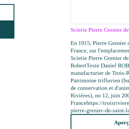
Scierie Pierre Grenier d
En 1915, Pierre Grenier o
France, sur l'emplaceme
Scierie Pierre Grenier d
Robert
Texte
Daniel ROBE
manufacturier de Trois-R
Patrimoine trifluvien (bu
de conservation et d'ani
Rivières), no 12, juin 200
France
https://troisrivi
pierre-grenier-de-saint-l
Aperç