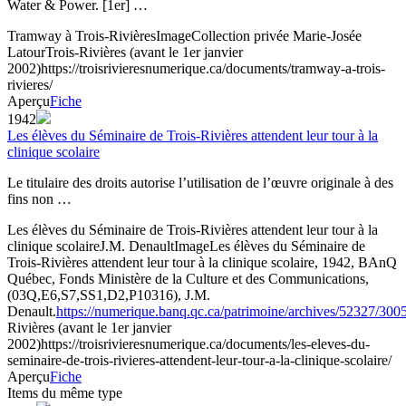
Water & Power. [1er] …
Tramway à Trois-Rivières
Image
Collection privée Marie-Josée
Latour
Trois-Rivières (avant le 1er janvier
2002)
https://troisrivieresnumerique.ca/documents/tramway-a-trois-
rivieres/
Aperçu
Fiche
1942
Les élèves du Séminaire de Trois-Rivières attendent leur tour à la
clinique scolaire
Le titulaire des droits autorise l’utilisation de l’œuvre originale à des
fins non …
Les élèves du Séminaire de Trois-Rivières attendent leur tour à la
clinique scolaire
J.M. Denault
Image
Les élèves du Séminaire de
Trois-Rivières attendent leur tour à la clinique scolaire, 1942, BAnQ
Québec, Fonds Ministère de la Culture et des Communications,
(03Q,E6,S7,SS1,D2,P10316), J.M.
Denault.
https://numerique.banq.qc.ca/patrimoine/archives/52327/300
Rivières (avant le 1er janvier
2002)
https://troisrivieresnumerique.ca/documents/les-eleves-du-
seminaire-de-trois-rivieres-attendent-leur-tour-a-la-clinique-scolaire/
Aperçu
Fiche
Items du même type