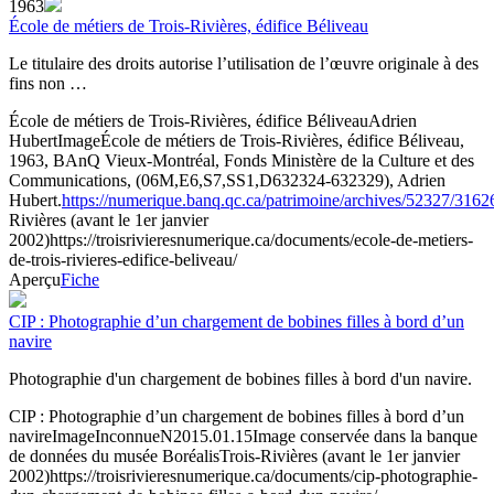
1963
École de métiers de Trois-Rivières, édifice Béliveau
Le titulaire des droits autorise l’utilisation de l’œuvre originale à des
fins non …
École de métiers de Trois-Rivières, édifice Béliveau
Adrien
Hubert
Image
École de métiers de Trois-Rivières, édifice Béliveau,
1963, BAnQ Vieux-Montréal, Fonds Ministère de la Culture et des
Communications, (06M,E6,S7,SS1,D632324-632329), Adrien
Hubert.
https://numerique.banq.qc.ca/patrimoine/archives/52327/316
Rivières (avant le 1er janvier
2002)
https://troisrivieresnumerique.ca/documents/ecole-de-metiers-
de-trois-rivieres-edifice-beliveau/
Aperçu
Fiche
CIP : Photographie d’un chargement de bobines filles à bord d’un
navire
Photographie d'un chargement de bobines filles à bord d'un navire.
CIP : Photographie d’un chargement de bobines filles à bord d’un
navire
Image
Inconnue
N2015.01.15
Image conservée dans la banque
de données du musée Boréalis
Trois-Rivières (avant le 1er janvier
2002)
https://troisrivieresnumerique.ca/documents/cip-photographie-