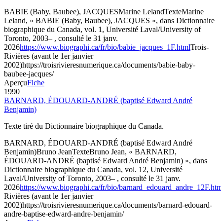
BABIE (Baby, Baubee), JACQUES
Marine Leland
Texte
Marine
Leland, « BABIE (Baby, Baubee), JACQUES », dans Dictionnaire
biographique du Canada, vol. 1, Université Laval/University of
Toronto, 2003– , consulté le 31 janv.
2026
https://www.biographi.ca/fr/bio/babie_jacques_1F.html
Trois-
Rivières (avant le 1er janvier
2002)
https://troisrivieresnumerique.ca/documents/babie-baby-
baubee-jacques/
Aperçu
Fiche
1990
BARNARD, ÉDOUARD-ANDRÉ (baptisé Edward André
Benjamin)
Texte tiré du Dictionnaire biographique du Canada.
BARNARD, ÉDOUARD-ANDRÉ (baptisé Edward André
Benjamin)
Bruno Jean
Texte
Bruno Jean, « BARNARD,
ÉDOUARD-ANDRÉ (baptisé Edward André Benjamin) », dans
Dictionnaire biographique du Canada, vol. 12, Université
Laval/University of Toronto, 2003– , consulté le 31 janv.
2026
https://www.biographi.ca/fr/bio/barnard_edouard_andre_12F.ht
Rivières (avant le 1er janvier
2002)
https://troisrivieresnumerique.ca/documents/barnard-edouard-
andre-baptise-edward-andre-benjamin/