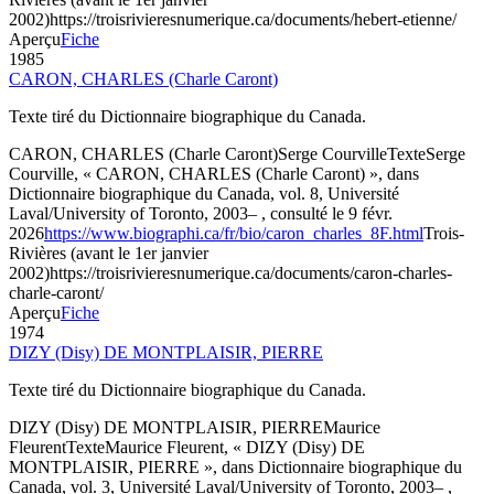
2002)
https://troisrivieresnumerique.ca/documents/hebert-etienne/
Aperçu
Fiche
1985
CARON, CHARLES (Charle Caront)
Texte tiré du Dictionnaire biographique du Canada.
CARON, CHARLES (Charle Caront)
Serge Courville
Texte
Serge
Courville, « CARON, CHARLES (Charle Caront) », dans
Dictionnaire biographique du Canada, vol. 8, Université
Laval/University of Toronto, 2003– , consulté le 9 févr.
2026
https://www.biographi.ca/fr/bio/caron_charles_8F.html
Trois-
Rivières (avant le 1er janvier
2002)
https://troisrivieresnumerique.ca/documents/caron-charles-
charle-caront/
Aperçu
Fiche
1974
DIZY (Disy) DE MONTPLAISIR, PIERRE
Texte tiré du Dictionnaire biographique du Canada.
DIZY (Disy) DE MONTPLAISIR, PIERRE
Maurice
Fleurent
Texte
Maurice Fleurent, « DIZY (Disy) DE
MONTPLAISIR, PIERRE », dans Dictionnaire biographique du
Canada, vol. 3, Université Laval/University of Toronto, 2003– ,