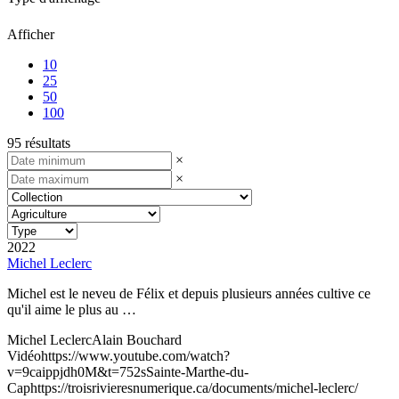
Afficher
10
25
50
100
95 résultats
×
×
2022
Michel Leclerc
Michel est le neveu de Félix et depuis plusieurs années cultive ce
qu'il aime le plus au …
Michel Leclerc
Alain Bouchard
Vidéo
https://www.youtube.com/watch?
v=9caippjdh0M&t=752s
Sainte-Marthe-du-
Cap
https://troisrivieresnumerique.ca/documents/michel-leclerc/