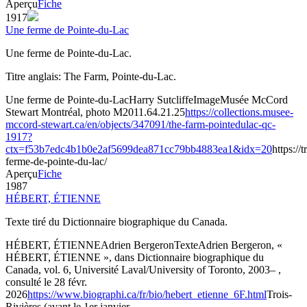
Aperçu
Fiche
1917
Une ferme de Pointe-du-Lac
Une ferme de Pointe-du-Lac.
Titre anglais: The Farm, Pointe-du-Lac.
Une ferme de Pointe-du-Lac
Harry Sutcliffe
Image
Musée McCord
Stewart Montréal, photo M2011.64.21.25
https://collections.musee-
mccord-stewart.ca/en/objects/347091/the-farm-pointedulac-qc-
1917?
ctx=f53b7edc4b1b0e2af5699dea871cc79bb4883ea1&idx=20
https://
ferme-de-pointe-du-lac/
Aperçu
Fiche
1987
HÉBERT, ÉTIENNE
Texte tiré du Dictionnaire biographique du Canada.
HÉBERT, ÉTIENNE
Adrien Bergeron
Texte
Adrien Bergeron, «
HÉBERT, ÉTIENNE », dans Dictionnaire biographique du
Canada, vol. 6, Université Laval/University of Toronto, 2003– ,
consulté le 28 févr.
2026
https://www.biographi.ca/fr/bio/hebert_etienne_6F.html
Trois-
Rivières (avant le 1er janvier