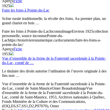
Aperçu
Fiche
1925
Faire les foins à Pointe-du-Lac
Scène rurale traditionnelle, la récolte des foins. Au premier plan, un
grand chariot en bois …
Faire les foins à Pointe-du-Lac
Inconnu
Image
Environ 1925
collection
personnelle, source inconnue
Pointe-du-
Lac
https://troisrivieresnumerique.ca/documents/faire-les-foins-a-
pointe-du-lac/
Aperçu
Fiche
1953
Vue d’ensemble de la ferme de la Fraternité sacerdotale à la Pointe-
du-Lac, comté de …
Le titulaire des droits autorise l’utilisation de l’œuvre originale à des
fins non …
Vue d’ensemble de la ferme de la Fraternité sacerdotale à la Pointe-
du-Lac, comté de Saint-Maurice
Omer Beaudoin
Image
Vue
d'ensemble de la ferme de la Fraternité sacerdotale à la Pointe-du-
Lac, comté de Saint-Maurice, 1953, Archives nationales à Québec,
Fonds Ministère de la Culture et des Communications,
(03Q,E6,S7,SS1,D2,P97070), Omer