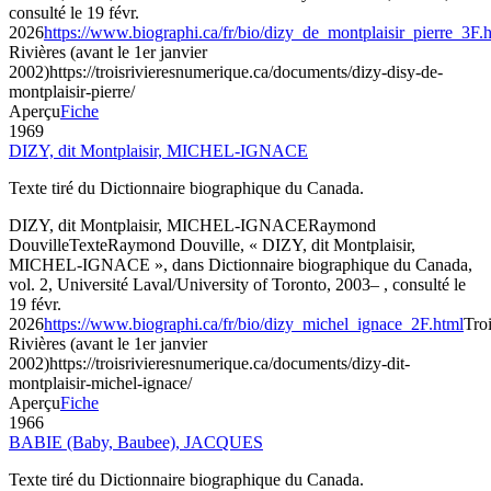
consulté le 19 févr.
2026
https://www.biographi.ca/fr/bio/dizy_de_montplaisir_pierre_3F.
Rivières (avant le 1er janvier
2002)
https://troisrivieresnumerique.ca/documents/dizy-disy-de-
montplaisir-pierre/
Aperçu
Fiche
1969
DIZY, dit Montplaisir, MICHEL-IGNACE
Texte tiré du Dictionnaire biographique du Canada.
DIZY, dit Montplaisir, MICHEL-IGNACE
Raymond
Douville
Texte
Raymond Douville, « DIZY, dit Montplaisir,
MICHEL-IGNACE », dans Dictionnaire biographique du Canada,
vol. 2, Université Laval/University of Toronto, 2003– , consulté le
19 févr.
2026
https://www.biographi.ca/fr/bio/dizy_michel_ignace_2F.html
Troi
Rivières (avant le 1er janvier
2002)
https://troisrivieresnumerique.ca/documents/dizy-dit-
montplaisir-michel-ignace/
Aperçu
Fiche
1966
BABIE (Baby, Baubee), JACQUES
Texte tiré du Dictionnaire biographique du Canada.