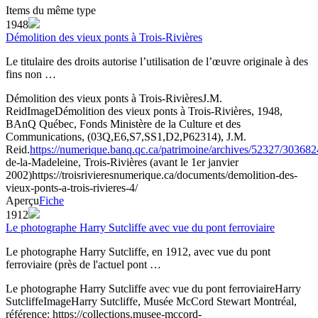
Items du même type
1948
Démolition des vieux ponts à Trois-Rivières
Le titulaire des droits autorise l’utilisation de l’œuvre originale à des
fins non …
Démolition des vieux ponts à Trois-Rivières
J.M.
Reid
Image
Démolition des vieux ponts à Trois-Rivières, 1948,
BAnQ Québec, Fonds Ministère de la Culture et des
Communications, (03Q,E6,S7,SS1,D2,P62314), J.M.
Reid.
https://numerique.banq.qc.ca/patrimoine/archives/52327/303682
de-la-Madeleine, Trois-Rivières (avant le 1er janvier
2002)
https://troisrivieresnumerique.ca/documents/demolition-des-
vieux-ponts-a-trois-rivieres-4/
Aperçu
Fiche
1912
Le photographe Harry Sutcliffe avec vue du pont ferroviaire
Le photographe Harry Sutcliffe, en 1912, avec vue du pont
ferroviaire (près de l'actuel pont …
Le photographe Harry Sutcliffe avec vue du pont ferroviaire
Harry
Sutcliffe
Image
Harry Sutcliffe, Musée McCord Stewart Montréal,
référence: https://collections.musee-mccord-