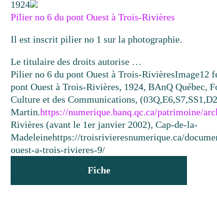
1924
Pilier no 6 du pont Ouest à Trois-Rivières
Il est inscrit pilier no 1 sur la photographie.
Le titulaire des droits autorise …
Pilier no 6 du pont Ouest à Trois-Rivières
Image
12 f
pont Ouest à Trois-Rivières, 1924, BAnQ Québec, F
Culture et des Communications, (03Q,E6,S7,SS1,D2
Martin.
https://numerique.banq.qc.ca/patrimoine/ar
Rivières (avant le 1er janvier 2002), Cap-de-la-
Madeleine
https://troisrivieresnumerique.ca/docume
ouest-a-trois-rivieres-9/
Fiche