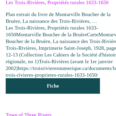
Les Trois-Rivières, Propriétés rurales 1633-1650
Plan extrait du livre de Montarville Boucher de la
Bruère, La naissance des Trois-Rivières, …
Les Trois-Rivières, Propriétés rurales 1633-
1650
Montarville Boucher de la Bruère
Carte
Montarv
Boucher de la Bruère, La naissance des Trois-Rivièr
Trois-Rivières, Imprimerie Saint-Joseph, 1928, pag
12-13 (Collection Les Cahiers de la Société d'histoi
régionale, no 1)
Trois-Rivières (avant le 1er janvier
2002)
https://troisrivieresnumerique.ca/documents/l
trois-rivieres-proprietes-rurales-1633-1650/
Fiche
Town of Three Rivers