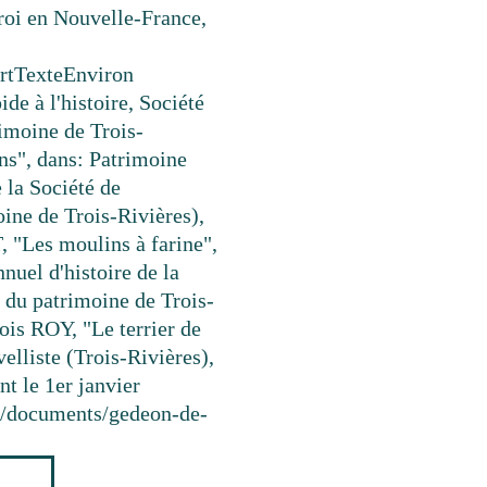
 roi en Nouvelle-France,
rt
Texte
Environ
ide à l'histoire, Société
rimoine de Trois-
s", dans: Patrimoine
e la Société de
ine de Trois-Rivières),
, "Les moulins à farine",
nnuel d'histoire de la
 du patrimoine de Trois-
çois ROY, "Le terrier de
lliste (Trois-Rivières),
nt le 1er janvier
ca/documents/gedeon-de-