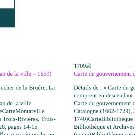
1709
an de la ville – 1650)
Carte du gouvernement d
oucher de la Bruère, La
Détails de : « Carte du g
comprent en descendant 
an de la ville –
Carte du gouvernement d
e
Carte
Montarville
Catalogne (1662-1729), 
 Trois-Rivières, Trois-
1740)
Carte
Bibliothèque 
28, pages 14-15
Bibliothèque et Archive
'histoire régionale, no
(copie)
Bibliothèque nati