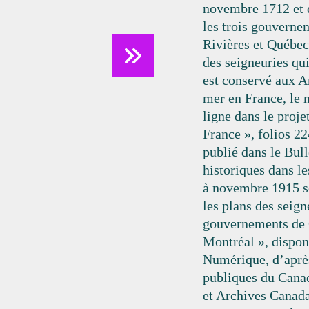
novembre 1712 et d
les trois gouverne
Rivières et Québec
des seigneuries q
est conservé aux A
mer en France, le 
ligne dans le proje
France », folios 2
publié dans le Bull
historiques dans l
à novembre 1915 so
les plans des seign
gouvernements de Q
Montréal », dispo
Numérique, d’après
publiques du Cana
et Archives Canada