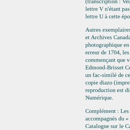
(transcription : Ve
lettre V n'étant pa
lettre U à cette ép
Autres exemplaires
et Archives Canada
photographique en n
erreur de 1704, les
commençant que ve
Edmond-Brisset Co
un fac-similé de ce
copie diazo (impre
reproduction est d
Numérique.
Complément : Les 
accompagnés du «
Catalogne sur le C