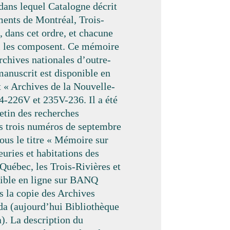
ans lequel Catalogne décrit
ments de Montréal, Trois-
, dans cet ordre, et chacune
ui les composent. Ce mémoire
rchives nationales d’outre-
manuscrit est disponible en
t « Archives de la Nouvelle-
24-226V et 235V-236. Il a été
etin des recherches
es trois numéros de septembre
us le titre « Mémoire sur
euries et habitations des
uébec, les Trois-Rivières et
nible en ligne sur BANQ
 la copie des Archives
da (aujourd’hui Bibliothèque
). La description du