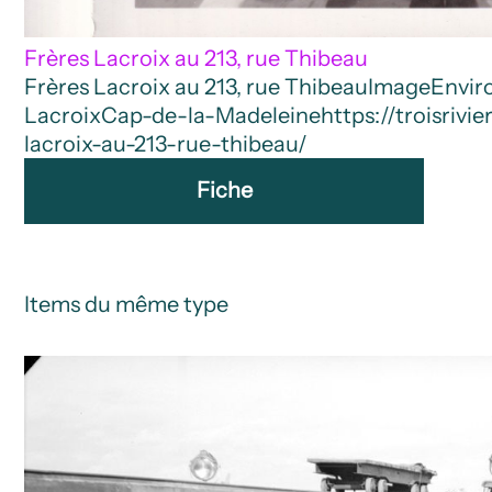
Frères Lacroix au 213, rue Thibeau
Frères Lacroix au 213, rue Thibeau
Image
Envir
Lacroix
Cap-de-la-Madeleine
https://troisriv
lacroix-au-213-rue-thibeau/
Fiche
Items du même type