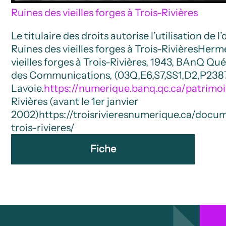
Ruines des vieilles forges à Trois-Rivières
Le titulaire des droits autorise l’utilisation de 
Ruines des vieilles forges à Trois-Rivières
Hermé
vieilles forges à Trois-Rivières, 1943, BAnQ Qu
des Communications, (03Q,E6,S7,SS1,D2,P238
Lavoie.
https://numerique.banq.qc.ca/patrimo
Rivières (avant le 1er janvier
2002)
https://troisrivieresnumerique.ca/docum
trois-rivieres/
Fiche