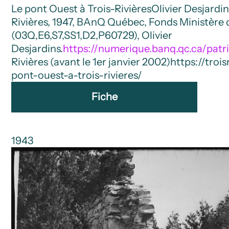
Le pont Ouest à Trois-Rivières
Olivier Desjardi
Rivières, 1947, BAnQ Québec, Fonds Ministère 
(03Q,E6,S7,SS1,D2,P60729), Olivier
Desjardins.
https://numerique.banq.qc.ca/pat
Rivières (avant le 1er janvier 2002)
https://tro
pont-ouest-a-trois-rivieres/
Fiche
1943