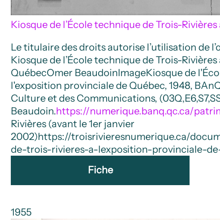
Kiosque de l’École technique de Trois-Rivières
Le titulaire des droits autorise l’utilisation de 
Kiosque de l’École technique de Trois-Rivières 
Québec
Omer Beaudoin
Image
Kiosque de l'Éco
l'exposition provinciale de Québec, 1948, BAn
Culture et des Communications, (03Q,E6,S7,S
Beaudoin.
https://numerique.banq.qc.ca/patr
Rivières (avant le 1er janvier
2002)
https://troisrivieresnumerique.ca/doc
de-trois-rivieres-a-lexposition-provinciale-d
Fiche
1955