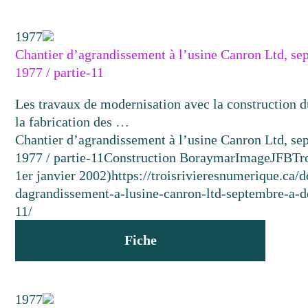
1977
Chantier d’agrandissement à l’usine Canron Ltd, s
1977 / partie-11
Les travaux de modernisation avec la construction d
la fabrication des …
Chantier d’agrandissement à l’usine Canron Ltd, s
1977 / partie-11
Construction Boraymar
Image
JFB
Tr
1er janvier 2002)
https://troisrivieresnumerique.ca/
dagrandissement-a-lusine-canron-ltd-septembre-a-
11/
Fiche
1977