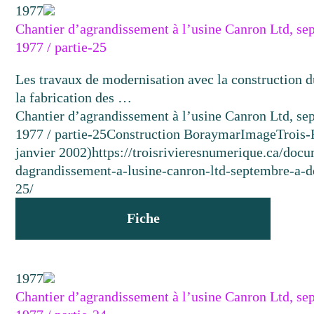
1977
Chantier d’agrandissement à l’usine Canron Ltd, s
1977 / partie-25
Les travaux de modernisation avec la construction d
la fabrication des …
Chantier d’agrandissement à l’usine Canron Ltd, s
1977 / partie-25
Construction Boraymar
Image
Trois-
janvier 2002)
https://troisrivieresnumerique.ca/docu
dagrandissement-a-lusine-canron-ltd-septembre-a-
25/
Fiche
1977
Chantier d’agrandissement à l’usine Canron Ltd, s