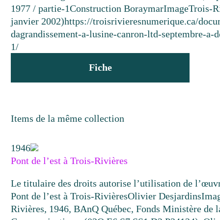
1977 / partie-1
Construction Boraymar
Image
Trois-R
janvier 2002)
https://troisrivieresnumerique.ca/docu
dagrandissement-a-lusine-canron-ltd-septembre-a-
1/
Fiche
Items de la même collection
1946
Pont de l’est à Trois-Rivières
Le titulaire des droits autorise l’utilisation de l’œu
Pont de l’est à Trois-Rivières
Olivier Desjardins
Ima
Rivières, 1946, BAnQ Québec, Fonds Ministère de la