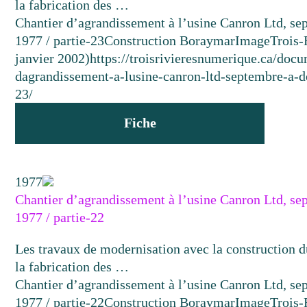
la fabrication des …
Chantier d’agrandissement à l’usine Canron Ltd, s
1977 / partie-23
Construction Boraymar
Image
Trois-
janvier 2002)
https://troisrivieresnumerique.ca/docu
dagrandissement-a-lusine-canron-ltd-septembre-a-
23/
Fiche
1977
Chantier d’agrandissement à l’usine Canron Ltd, s
1977 / partie-22
Les travaux de modernisation avec la construction d
la fabrication des …
Chantier d’agrandissement à l’usine Canron Ltd, s
1977 / partie-22
Construction Boraymar
Image
Trois-