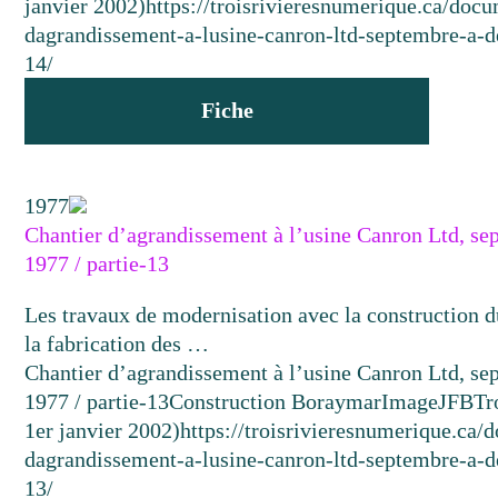
janvier 2002)
https://troisrivieresnumerique.ca/docu
dagrandissement-a-lusine-canron-ltd-septembre-a-
14/
Fiche
1977
Chantier d’agrandissement à l’usine Canron Ltd, s
1977 / partie-13
Les travaux de modernisation avec la construction d
la fabrication des …
Chantier d’agrandissement à l’usine Canron Ltd, s
1977 / partie-13
Construction Boraymar
Image
JFB
Tr
1er janvier 2002)
https://troisrivieresnumerique.ca/
dagrandissement-a-lusine-canron-ltd-septembre-a-
13/