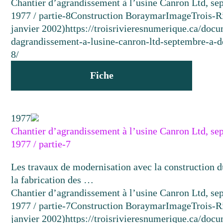
Chantier d’agrandissement à l’usine Canron Ltd, s
1977 / partie-8
Construction Boraymar
Image
Trois-R
janvier 2002)
https://troisrivieresnumerique.ca/docu
dagrandissement-a-lusine-canron-ltd-septembre-a-
8/
Fiche
1977
Chantier d’agrandissement à l’usine Canron Ltd, s
1977 / partie-7
Les travaux de modernisation avec la construction d
la fabrication des …
Chantier d’agrandissement à l’usine Canron Ltd, s
1977 / partie-7
Construction Boraymar
Image
Trois-R
janvier 2002)
https://troisrivieresnumerique.ca/docu