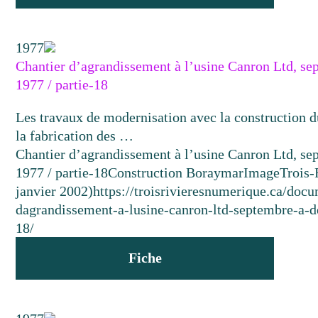
1977
Chantier d’agrandissement à l’usine Canron Ltd, s
1977 / partie-18
Les travaux de modernisation avec la construction d
la fabrication des …
Chantier d’agrandissement à l’usine Canron Ltd, s
1977 / partie-18
Construction Boraymar
Image
Trois-
janvier 2002)
https://troisrivieresnumerique.ca/docu
dagrandissement-a-lusine-canron-ltd-septembre-a-
18/
Fiche