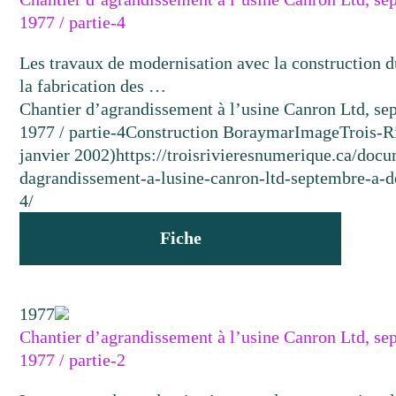
1977 / partie-4
Les travaux de modernisation avec la construction d
la fabrication des …
Chantier d’agrandissement à l’usine Canron Ltd, s
1977 / partie-4
Construction Boraymar
Image
Trois-R
janvier 2002)
https://troisrivieresnumerique.ca/docu
dagrandissement-a-lusine-canron-ltd-septembre-a-
4/
Fiche
1977
Chantier d’agrandissement à l’usine Canron Ltd, s
1977 / partie-2