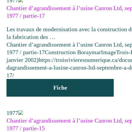
1977
Chantier d’agrandissement à l’usine Canron Ltd, s
1977 / partie-17
Les travaux de modernisation avec la construction d
la fabrication des …
Chantier d’agrandissement à l’usine Canron Ltd, s
1977 / partie-17
Construction Boraymar
Image
Trois-
janvier 2002)
https://troisrivieresnumerique.ca/docu
dagrandissement-a-lusine-canron-ltd-septembre-a-
17/
Fiche
1977
Chantier d’agrandissement à l’usine Canron Ltd, s
1977 / partie-15