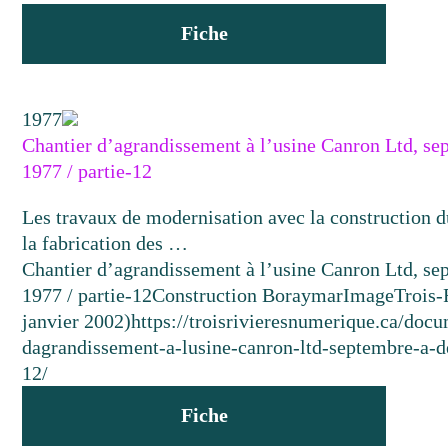
Fiche
1977
Chantier d’agrandissement à l’usine Canron Ltd, s
1977 / partie-12
Les travaux de modernisation avec la construction d
la fabrication des …
Chantier d’agrandissement à l’usine Canron Ltd, s
1977 / partie-12
Construction Boraymar
Image
Trois-
janvier 2002)
https://troisrivieresnumerique.ca/docu
dagrandissement-a-lusine-canron-ltd-septembre-a-
12/
Fiche