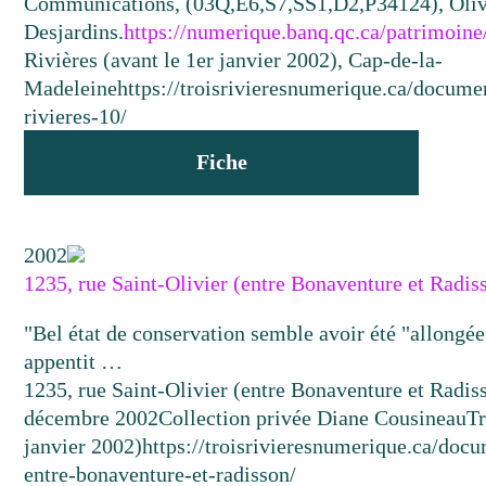
Communications, (03Q,E6,S7,SS1,D2,P34124), Oliv
Desjardins.
https://numerique.banq.qc.ca/patrimoin
Rivières (avant le 1er janvier 2002), Cap-de-la-
Madeleine
https://troisrivieresnumerique.ca/documen
rivieres-10/
Fiche
2002
1235, rue Saint-Olivier (entre Bonaventure et Radis
"Bel état de conservation semble avoir été "allongée
appentit …
1235, rue Saint-Olivier (entre Bonaventure et Radis
décembre 2002
Collection privée Diane Cousineau
Tr
janvier 2002)
https://troisrivieresnumerique.ca/docu
entre-bonaventure-et-radisson/