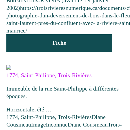
Boréalis
Trois-Rivières (avant le 1er janvier
2002)
https://troisrivieresnumerique.ca/documents/c
photographie-dun-deversement-de-bois-dans-le-fle
saint-laurent-pres-du-confluent-avec-la-riviere-sain
maurice/
Fiche
1774, Saint-Philippe, Trois-Rivières
Immeuble de la rue Saint-Philippe à différentes
époques.
Horizontale, été …
1774, Saint-Philippe, Trois-Rivières
Diane
Cousineau
Image
Inconnue
Diane Cousineau
Trois-