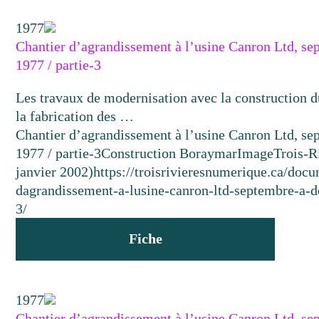
1977
Chantier d’agrandissement à l’usine Canron Ltd, s
1977 / partie-3
Les travaux de modernisation avec la construction d
la fabrication des …
Chantier d’agrandissement à l’usine Canron Ltd, s
1977 / partie-3
Construction Boraymar
Image
Trois-R
janvier 2002)
https://troisrivieresnumerique.ca/docu
dagrandissement-a-lusine-canron-ltd-septembre-a-
3/
Fiche
1977
Chantier d’agrandissement à l’usine Canron Ltd, s