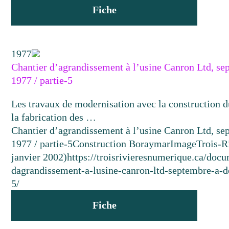
Fiche
1977
Chantier d’agrandissement à l’usine Canron Ltd, s
1977 / partie-5
Les travaux de modernisation avec la construction d
la fabrication des …
Chantier d’agrandissement à l’usine Canron Ltd, s
1977 / partie-5
Construction Boraymar
Image
Trois-R
janvier 2002)
https://troisrivieresnumerique.ca/docu
dagrandissement-a-lusine-canron-ltd-septembre-a-
5/
Fiche